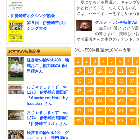
夏になると不思議と、キャンプや
クとわいてくる…なんて方もいら
には、バーベキューを楽しめる設
伊勢崎市ボクシング協会
グルメ・ランチ特集Vol.
第５回 伊勢崎市ボク
一生分の ‵暑い’という
シング大会
の皆さまに、美味しい
マダ電機さんの南側のテナント。オ
541～550件目(最大10件)を表示
おすすめ特集記事
経営者の輪Vol.400 地
1
2
3
4
5
6
7
8
域おこし協力隊の山田
尚輝さん
17
18
19
20
21
22
32
33
34
35
36
37
おじゃましま～す vo
47
48
49
50
51
52
l.273 伊勢崎市西田町
『Apartment Hotel by
62
63
64
65
66
67
Isesaki』さん
77
78
79
80
81
82
おじゃましま～す vo
l.274 伊勢崎市昭和町
92
93
94
95
96
97
『伊勢崎プリオ』さん
経営者の輪Vol.401 グ
ルテンフリー専門店Ka