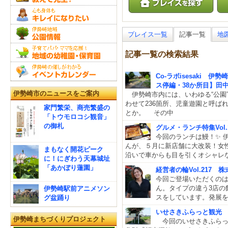
プレイス一覧
記事一覧
地
記事一覧の検索結果
Co-ラボisesaki
ス停編・38か所目】田
伊勢崎市のニュースをご案内
伊勢崎市内には、いわゆる“公園
わせて236箇所、児童遊園と呼ば
家門繁栄、商売繁盛の
とか。 その中
「トウモロコシ観音」
の御札
グルメ・ランチ特集Vol
今回のランチは鰻！✨ 
んが、５月に新店舗に大改装！女
まもなく開花ピーク
沿いで車からも目を引くオシャレ
に！にぎわう天幕城址
「あかぼり蓮園」
経営者の輪Vol.217
今回ご登場いただくの
ん。タイプの違う3店の
伊勢崎駅前アニメソン
スをしています。発展
グ盆踊り
いせさきふらっと観光
伊勢崎まちづくりプロジェクト
今回のいせさきふらっ