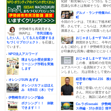
化財『頼光塚(らいこうづか)』
思議な伝承とは無縁そうな、畑や
グルメ・ランチ特集Vol
町
今回のランチは、7月末に下植木
間」さんです。こちらは、大将の
伊勢崎市を再発見する
酒屋さん。よそいきの気取ったも
IMAPは、「
市民活動を
したい人、してる人を応援するま
おじゃましま〜す Vol
ちづくりプロジェクト
」を応援し
雑貨好きな方に、今年の
ています。
んをご紹介します！伊勢崎市文化
が印象的な四角い建物がとにかくオシ
NPO法人アスワード
おじゃましま〜す Vol.1
境まちなか歴史探索ク
この春、連取町の住宅
リーニング作戦を実施
ェアスペース・会員制オフィス『COM
します
ンしました。 元は宿舎として使わ
経営者の輪Vol.216
オレンジSUN あずま
です
オレンジカフェほほえ
今回ご登場いただくの
み 8月6日（木）です
さん。同社が運営する2
のこと、施設に込めた
伊勢崎市ボクシング協会
ボクシング！！ 体験
Co-ラボisesaki
できます！！
ス停編・37か所目】境