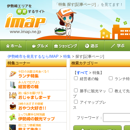
「
特集 探す[記事ページ]
」を見てます！
伊勢崎市を発見するならIMAP
>
特集
> 探す[記事ページ]
特集コーナー
検索カテゴリー
【
すべて
> 特集】
経営者の輪
ランチ特
勝手に観光マッ
教えて先
プ
アイマッププレ
ス
フリーワード：