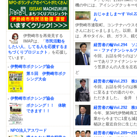
機の中には、アイシングクッキー
おじゃましま〜す Vol.2
ん
伊勢崎市連取町。コンテナハウスを改
さんにおじゃましました。以前、
伊勢崎市を再発見する
は、木やタイル、鉄、ガラス、鏡
IMAPは、「
市民活動を
経営者の輪Vol.294
したい人、してる人を応援するま
ー・ファイナンシャル
ちづくりプロジェクト
」を応援し
今回、お話を伺うのは
ています。
ーでありファイナンシ
伊勢崎市ボクシング協会
う笠原さんの人生を左
ど
第５回 伊勢崎市ボク
シング大会
経営者の輪Vol.293
今回、お話を伺うのは
に至るまでの道のりや
ただきました。 金井 
伊勢崎市ボクシング協会
ボクシング！！ 体験
経営者の輪Vol.292
できます！！
今年、第34代伊勢崎商
業から今までに1度も減
秘訣と最近自分に生じ
NPO法人アスワード
経営者の輪Vol.289