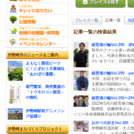
プレイス一覧
記事一覧
地
記事一覧の検索結果
経営者の輪Vol.296
長年のファンが多い赤城
伊勢崎市のニュースをご案内
ました。代表を務める
のいきさつと、店舗運
まもなく開花ピーク
に！にぎわう天幕城址
経営者の輪Vol.295 
「あかぼり蓮園」
今回、お話を伺うのは、
る家族の似顔絵から、
家門繁栄、商売繁盛の
る2人の人物との出会い
「トウモロコシ観音」
の御札
経営者の輪Vol.292
2022年5月の経営者の
取締役 佐藤和幸さん
伊勢崎駅前アニメソン
ソニー生命保険株式会社群馬支社の
グ盆踊り
おやつ大好きVol.18
伊勢崎市茂呂町、大人
伊勢崎まちづくりプロジェクト
ン」さん。お店の隣に