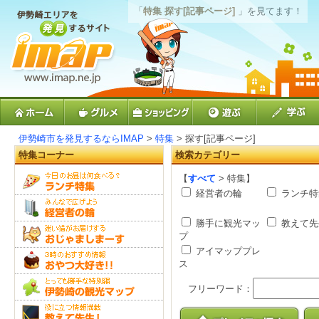
「
特集 探す[記事ページ]
」を見てます！
伊勢崎市を発見するならIMAP
>
特集
> 探す[記事ページ]
特集コーナー
検索カテゴリー
【
すべて
> 特集】
経営者の輪
ランチ特
勝手に観光マッ
教えて先
プ
アイマッププレ
ス
フリーワード：