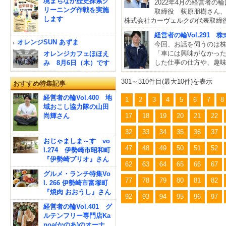
境まちなか歴史探索ク
2022年4月の経営者の
リーニング作戦を実施
取締役 荻原朋樹さん
します
株式会社カーヴェルクの代表取締
経営者の輪Vol.291
オレンジSUN あずま
今回、お話を伺うのは
「車には興味がなかっ
オレンジカフェほほえ
した仕事の仕方や、趣味
み 8月6日（木）です
301～310件目(最大10件)を表示
おすすめ特集記事
経営者の輪Vol.400 地
1
2
3
4
5
6
7
8
域おこし協力隊の山田
尚輝さん
17
18
19
20
21
22
32
33
34
35
36
37
おじゃましま～す vo
47
48
49
50
51
52
l.274 伊勢崎市昭和町
『伊勢崎プリオ』さん
62
63
64
65
66
67
グルメ・ランチ特集Vo
77
78
79
80
81
82
l. 266 伊勢崎市富塚町
『焼肉 おおうし』さん
92
93
94
95
96
97
経営者の輪Vol.401 グ
ルテンフリー専門店Ka
noa(かのあ)のオーナ