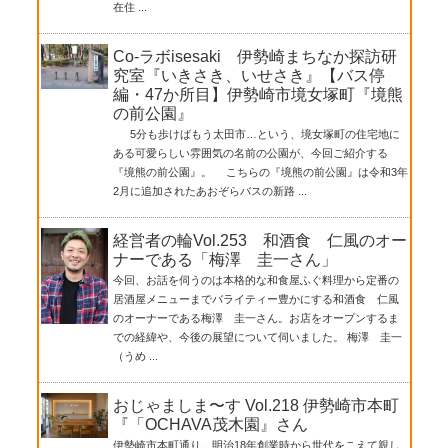
在住 ...
Co-ラボisesaki 伊勢崎まちなか探訪研
究室『いきさき、いせさき』【バス停
編・47か所目】伊勢崎市境女塚町『境熊
の前公園』
5分も歩けばもう太田市…という、境女塚町の住宅地に
ある可愛らしい雰囲気の名前の公園が、今回ご紹介する
『境熊の前公園』。 こちらの『境熊の前公園』は令和3年
2月に追加されたあおぞらバスの新路 ...
経営者の輪Vol.253 和酒食 仁風のオー
ナーである「梅澤 圭一さん」
今回、お話を伺うのは本格的な和食屋ふぐ料理から定番の
居酒屋メニューまでバライティー豊かにする和酒食 仁風
のオーナーである梅澤 圭一さん。お店をオープンするま
での経緯や、今後の展望について伺いました。 梅澤 圭一
（うめ ...
おじゃましま〜す Vol.218 伊勢崎市本町
『「OCHAVA茂木園』さん
伊勢崎市本町通り。明治18年創業時から世代をこえて親し