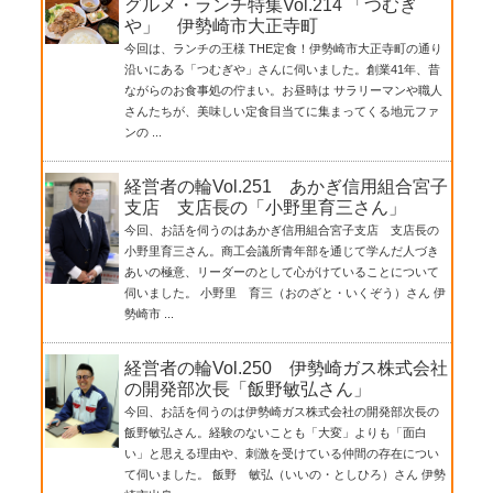
グルメ・ランチ特集Vol.214 「つむぎ
や」 伊勢崎市大正寺町
今回は、ランチの王様 THE定食！伊勢崎市大正寺町の通り
沿いにある「つむぎや」さんに伺いました。創業41年、昔
ながらのお食事処の佇まい。お昼時は サラリーマンや職人
さんたちが、美味しい定食目当てに集まってくる地元ファ
ンの ...
経営者の輪Vol.251 あかぎ信用組合宮子
支店 支店長の「小野里育三さん」
今回、お話を伺うのはあかぎ信用組合宮子支店 支店長の
小野里育三さん。商工会議所青年部を通じて学んだ人づき
あいの極意、リーダーのとして心がけていることについて
伺いました。 小野里 育三（おのざと・いくぞう）さん 伊
勢崎市 ...
経営者の輪Vol.250 伊勢崎ガス株式会社
の開発部次長「飯野敏弘さん」
今回、お話を伺うのは伊勢崎ガス株式会社の開発部次長の
飯野敏弘さん。経験のないことも「大変」よりも「面白
い」と思える理由や、刺激を受けている仲間の存在につい
て伺いました。 飯野 敏弘（いいの・としひろ）さん 伊勢