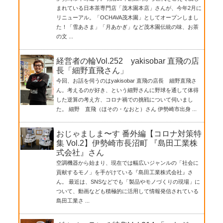
まれている日本茶専門店「茂木園本店」さんが、今年2月に
リニューアル。「OCHAVA茂木園」としてオープンしまし
た！「雪あさま」「月あかぎ」など茂木園伝統の味、お茶
の文 ...
経営者の輪Vol.252 yakisobar 直飛の店
長「細野直飛さん」
今回、お話を伺うのはyakisobar 直飛の店長 細野直飛さ
ん。考えるのが好き、という細野さんに野球を通して体得
した逆算の考え方、コロナ禍での挑戦について伺いまし
た。 細野 直飛（ほその・なおと）さん 伊勢崎市出身 ...
おじゃましま〜す 番外編【コロナ対策特
集 Vol.2】伊勢崎市長沼町 『島田工業株
式会社』さん
空調機器から始まり、現在では幅広いジャンルの「社会に
貢献するモノ」を手がけている『島田工業株式会社』さ
ん。 最近は、SNSなどでも「製品やモノづくりの現場」に
ついて、動画なども積極的に活用して情報発信されている
島田工業さ ...