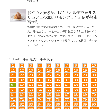
崎市出身 ...
おやつ大好きVol.177 『オルデウォルス
ザカフェの生絞りモンブラン』伊勢崎市
宮子町
洗練された空間が魅力の「オルデウォルスザカフェ」さ
ん。淹れたてのコーヒーと、毎日お店で焼き上げるベイク
ドスイーツが人気のカフェです。常に、美味しく見た目も
ときめくドリンクやスイーツを発信している同店。今イチ
オシのメニュー ...
401～410件目(最大10件)を表示
1
2
3
4
5
6
7
8
9
10
11
12
13
14
15
16
17
18
19
20
21
22
23
24
25
26
27
28
29
30
31
32
33
34
35
36
37
38
39
40
41
42
43
44
45
46
47
48
49
50
51
52
53
54
55
56
57
58
59
60
61
62
63
64
65
66
67
68
69
70
71
72
73
74
75
76
77
78
79
80
81
82
83
84
85
86
87
88
89
90