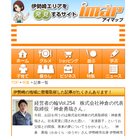
TOP
>
特集
> 記事一覧
伊勢崎の地域に密着取材した記事がたくさんあります！
経営者の輪Vol.254 株式会社神倉の代表
取締役「神倉勇哉さん」
今回、お話を伺うのは株式会社神倉の代表取締役・神倉勇
哉さん。社名変更に隠された思い、「友達親子」というお
父様との関係、将来の夢についてうかがいました。 神
倉 勇哉（かみくら・ゆうや）さん 伊勢崎市出身 伊勢崎市