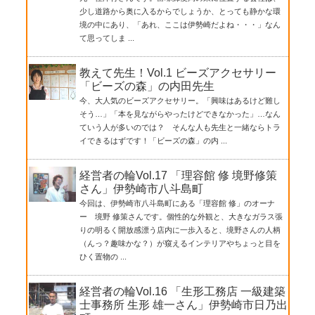
少し道路から奥に入るからでしょうか、とっても静かな環
境の中にあり、「あれ、ここは伊勢崎だよね・・・」なん
て思ってしま ...
教えて先生！Vol.1 ビーズアクセサリー
「ビーズの森」の内田先生
今、大人気のビーズアクセサリー。「興味はあるけど難し
そう…」「本を見ながらやったけどできなかった」…なん
ていう人が多いのでは？ そんな人も先生と一緒ならトラ
イできるはずです！「ビーズの森」の内 ...
経営者の輪Vol.17 「理容館 修 境野修策
さん」伊勢崎市八斗島町
今回は、伊勢崎市八斗島町にある「理容館 修」のオーナ
ー 境野 修策さんです。個性的な外観と、大きなガラス張
りの明るく開放感漂う店内に一歩入ると、境野さんの人柄
（んっ？趣味かな？）が窺えるインテリアやちょっと目を
ひく置物の ...
経営者の輪Vol.16 「生形工務店 一級建築
士事務所 生形 雄一さん」伊勢崎市日乃出