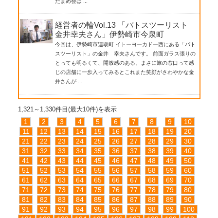
だまめ会は ...
経営者の輪Vol.13 「パトスツーリスト
金井幸夫さん」伊勢崎市今泉町
今回は、伊勢崎市連取町 イトーヨーカドー西にある「パト
スツーリスト」の金井 幸夫さんです。 前面ガラス張りの
とっても明るくて、開放感のある、まさに旅の窓口って感
じの店舗に一歩入ってみるとこれまた笑顔がさわやかな金
井さんが ...
1,321～1,330件目(最大10件)を表示
1
2
3
4
5
6
7
8
9
10
11
12
13
14
15
16
17
18
19
20
21
22
23
24
25
26
27
28
29
30
31
32
33
34
35
36
37
38
39
40
41
42
43
44
45
46
47
48
49
50
51
52
53
54
55
56
57
58
59
60
61
62
63
64
65
66
67
68
69
70
71
72
73
74
75
76
77
78
79
80
81
82
83
84
85
86
87
88
89
90
91
92
93
94
95
96
97
98
99
100