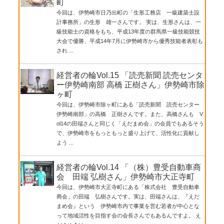
町
今回は、伊勢崎市日乃出町の「生形工務店 一級建築士設
計事務所」の生形 雄一さんです。 実は、生形さんは、一
級技能士の資格をもち、平成13年度の群馬県一級技能競技
大会で優勝、平成14年7月に伊勢崎市から優秀技能者表彰も
され ...
経営者の輪Vol.15 「読売新聞 読売センタ
ー伊勢崎南部 高橋 正樹さん」伊勢崎市除
ヶ町
今回は、伊勢崎市除ヶ町にある「読売新聞 読売センター
伊勢崎南部」の高橋 正樹さんです。また、高橋さんも V
ol14の田端さんと同じく「えだまめ会」の会員でもあるそう
で、伊勢崎市をもっともっと盛り上げて、活性化に貢献し
よう ...
経営者の輪Vol.14 「（株）豊受自動車商
会 田端 弘樹さん」伊勢崎市大正寺町
今回は、伊勢崎市大正寺町にある「株式会社 豊受自動車
商会」の田端 弘樹さんです。実は、田端さんは、『えだ
まめ会』という 伊勢崎市内で事業を営む若者が中心とな
って地域活性を目指す会の会長さんでもあるんですよ。 え