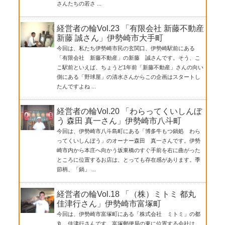
さんたちの若さ ...
経営者の輪Vol.23 「有限会社 新藤不動産
新藤 誠さん」伊勢崎市大手町
今回は、私たち伊勢崎市民の玄関口、伊勢崎駅前にある
「有限会社 新藤不動産」の新藤 誠さんです。そう、こ
こ駅前といえば、ちょうど1年前「新藤不動産」さんの向い
側にある「野球屋」の清水さんからこの企画はスタートし
たんですよね ...
経営者の輪Vol.20 「わらってくいしんぼ
う 森田 真一さん」伊勢崎市八斗町
今回は、伊勢崎市八斗島町にある「博多牛もつ鍋処 わら
ってくいしんぼう」のオーナー森田 真一さんです。伊勢
崎市内から本庄へ向かう坂東橋のすぐ手前を右に曲がった
ところに位置するお店は、とっても存在感があります。季
節柄、「鍋」 ...
経営者の輪Vol.18 「（株）ミトミ 都丸
佳津行さん」伊勢崎市富塚町
今回は、伊勢崎市富塚町にある「株式会社 ミトミ」の都
丸 佳津行さんです。富塚郵便局の東に位置する会社は、