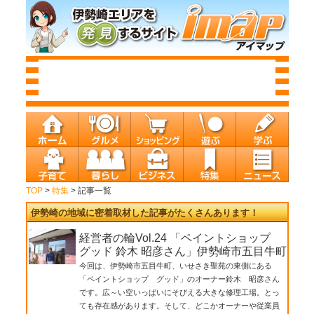
TOP
>
特集
> 記事一覧
伊勢崎の地域に密着取材した記事がたくさんあります！
経営者の輪Vol.24 「ペイントショップ
グッド 鈴木 昭彦さん」伊勢崎市五目牛町
今回は、伊勢崎市五目牛町、いせさき聖苑の東側にある
「ペイントショップ グッド」のオーナー鈴木 昭彦さん
です。広～い空いっぱいにそびえる大きな修理工場。とっ
ても存在感があります。そして、どこかオーナーや従業員