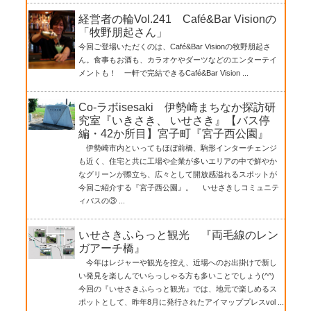
経営者の輪Vol.241 Café&Bar Visionの
「牧野朋起さん」
今回ご登場いただくのは、Café&Bar Visionの牧野朋起さ
ん。食事もお酒も、カラオケやダーツなどのエンターテイ
メントも！ 一軒で完結できるCafé&Bar Vision ...
Co-ラボisesaki 伊勢崎まちなか探訪研
究室『いきさき、 いせさき』【バス停
編・42か所目】宮子町『宮子西公園』
伊勢崎市内といってもほぼ前橋、駒形インターチェンジ
も近く、住宅と共に工場や企業が多いエリアの中で鮮やか
なグリーンが際立ち、広々として開放感溢れるスポットが
今回ご紹介する『宮子西公園』。 いせさきしコミュニテ
ィバスの③ ...
いせさきふらっと観光 『両毛線のレン
ガアーチ橋』
今年はレジャーや観光を控え、近場へのお出掛けで新し
い発見を楽しんでいらっしゃる方も多いことでしょう(^^)
今回の『いせさきふらっと観光』では、地元で楽しめるス
ポットとして、昨年8月に発行されたアイマッププレスvol ...