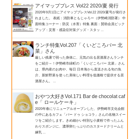
アイマッププレス Vol22 2020/夏 発行
2020年9月1日にアイマッププレスVol.22 2020/夏号が発行さ
れました。 表紙：消防車ともじゃろー（伊勢崎消防署） 中
面特集コーナー：防災（水害）特集 裏面：賛助会員ピック
アップ：災害・感染症対策グッズ・スタッ ...
ランチ特集Vol.207「くいどころバー 北
菜」さん
厳しい残暑で弱った身体に、元気の出る居酒屋さんランチ
をご紹介～！伊勢崎市緑町の「くいどころバー 北菜」さん
は、県内産のお肉や、毎日 日本海から直送される旬の魚
介、新鮮野菜を使った美味しい料理を低価格で提供する居
酒屋さん。 ...
おやつ大好きVol.171 Bar de chocolat caf
e「 ロールケーキ」
2020年春にリニューアルオープンした、伊勢崎市文化会館
の中にあるカフェ「バー ドゥ ショコラ」さんの名物スイー
ツをご紹介します。きめ細かい特別な小麦粉で作ったふん
わりスポンジに、濃厚卵たっぷりのカスタードクリームと
練乳 ...