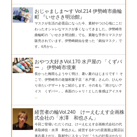
おじゃましま〜す Vol.214 伊勢崎市曲輪
町 『いせさき明治館』
マスクが生活の必需品になった今、素材やつけ心地にこだ
わったオシャレなマスクが多くなってきました。伊勢崎市
曲輪町の「いせさき明治館」でも、素敵な手作りマスクが
販売されています。伊勢崎銘仙を使った「銘仙マスク」で
す。6月から ...
おやつ大好きVol.170 水戸屋の 「くずバ
ー 」 伊勢崎市境東
長かった梅雨もようやく明け、暑い夏のはじまりです！ そ
こで、伊勢崎市の老舗和菓子店「水戸屋」さんの、ひんや
り冷たいデザートをご紹介します。その名も「溶けないア
イス くずバー」。表面のシャリ！とした食感はアイスキ
...
経営者の輪Vol.240 けーえむえす企画株
式会社の「水澤 和也さん」
今回ご登場いただくのは、けーえむえす企画株式会社の代
表取締役・水澤 和也さん。経営する6つの居酒屋は開店以
来右肩上がり。取材中にスタッフが「うちの社長はかなり