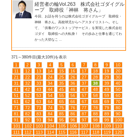
経営者の輪Vol.263 株式会社ゴダイグル
ープ 取締役「神林 将さん」
今回、お話を伺うのは株式会社ゴダイグループ 取締役・
神林 将さん。高校球児からヘアスタイリストへ。そし
て、「供養のワンストップサービス」を実現した株式会社
ゴダイ 取締役への大転身！ その歩みと仕事を通じてわ
かった大切なこ ...
371～380件目(最大10件)を表示
1
2
3
4
5
6
7
8
9
10
11
12
13
14
15
16
17
18
19
20
21
22
23
24
25
26
27
28
29
30
31
32
33
34
35
36
37
38
39
40
41
42
43
44
45
46
47
48
49
50
51
52
53
54
55
56
57
58
59
60
61
62
63
64
65
66
67
68
69
70
71
72
73
74
75
76
77
78
79
80
81
82
83
84
85
86
87
88
89
90
91
92
93
94
95
96
97
98
99
100
101
102
103
104
105
106
107
108
109
110
111
112
113
114
115
116
117
118
119
120