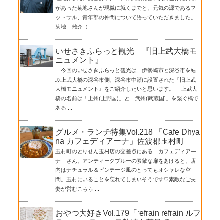
があった菊地さんが現職に就くまでと、元気の源であるフ
ットサル、青年部の仲間について語っていただきました。
菊地 雄介（ ...
いせさきふらっと観光 『旧上武大橋モ
ニュメント』
今回のいせさきふらっと観光は、伊勢崎市と深谷市を結
ぶ上武大橋の深谷市側、深谷市中瀬に設置された『旧上武
大橋モニュメント』をご紹介したいと思います。 上武大
橋の名前は「上州(上野国)」と「武州(武蔵国)」を繋ぐ橋で
ある ...
グルメ・ランチ特集Vol.218 「Cafe Dhya
na カフェディアーナ」佐波郡玉村町
玉村町のとりせん玉村店の交差点にある「カフェディア―
ナ」さん。アンティークブルーの素敵な扉をあけると、店
内はナチュラル＆ビンテージ風のとってもオシャレな空
間。玉村にいることを忘れてしまいそうです♡素敵なご夫
妻が営むこちら ...
おやつ大好きVol.179「refrain refrain ルフ