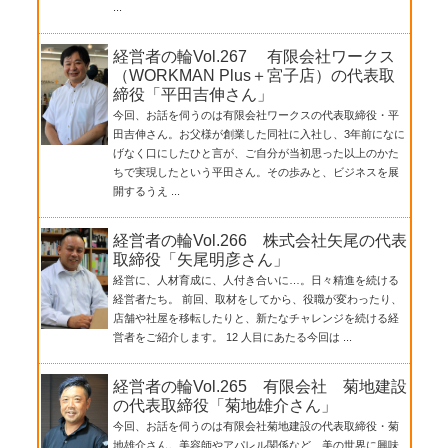
...
経営者の輪Vol.267 有限会社ワークス
（WORKMAN Plus＋宮子店）の代表取
締役「平田吉伸さん」
今回、お話を伺うのは有限会社ワークスの代表取締役・平
田吉伸さん。お父様が創業した同社に入社し、3年前になに
げなく口にしたひと言が、ご自分が当初思った以上のかた
ちで実現したという平田さん。その歩みと、ビジネスを展
開するうえ ...
経営者の輪Vol.266 株式会社矢尾の代表
取締役「矢尾明彦さん」
経営に、人材育成に、人付き合いに…。日々精進を続ける
経営者たち。 前回、取材をしてから、役職が変わったり、
店舗や社屋を移転したりと、新たなチャレンジを続ける経
営者をご紹介します。 12 人目にあたる今回は ...
経営者の輪Vol.265 有限会社 菊地建設
の代表取締役「菊地雄介さん」
今回、お話を伺うのは有限会社菊地建設の代表取締役・菊
地雄介さん。美容師やアパレル関係など、美の世界に興味