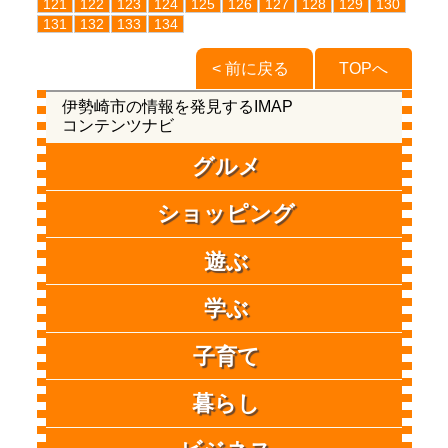
121
122
123
124
125
126
127
128
129
130
131
132
133
134
< 前に戻る
TOPへ
伊勢崎市の情報を発見するIMAP
コンテンツナビ
グルメ
ショッピング
遊ぶ
学ぶ
子育て
暮らし