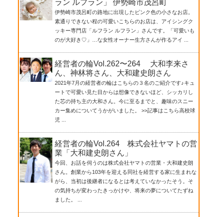
ラン ルフラン」 伊勢崎市茂呂町
伊勢崎市茂呂町の路地に出現したピンク色の小さなお店。
素通りできない程の可愛いこちらのお店は、アイシングク
ッキー専門店「ルフラン ルフラン」さんです。「可愛いも
のが大好き♡」…な女性オーナー生方さんが作るアイ ...
経営者の輪Vol.262〜264 大和李来さ
ん、神林将さん、大和建史朗さん
2021年7月の経営者の輪はこちらの３名のご紹介です♪キュ
ートで可愛い見た目からは想像できないほど、シッカリし
た芯の持ち主の大和さん。今に至るまでと、趣味のスニー
カー集めについてうかがいました。 >>記事はこちら高校球
児 ...
経営者の輪Vol.264 株式会社ヤマトの営
業「大和建史朗さん」
今回、お話を伺うのは株式会社ヤマトの営業・大和建史朗
さん。創業から103年を迎える同社を経営する家に生まれな
がら、当初は後継者になるとは考えていなかったそう。そ
の気持ちが変わったきっかけや、将来の夢についてたずね
ました。 ...