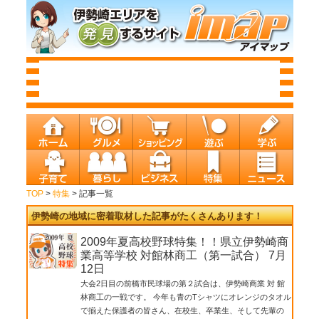
TOP
>
特集
> 記事一覧
伊勢崎の地域に密着取材した記事がたくさんあります！
2009年夏高校野球特集！！県立伊勢崎商
業高等学校 対館林商工（第一試合） 7月
12日
大会2日目の前橋市民球場の第２試合は、伊勢崎商業 対 館
林商工の一戦です。 今年も青のTシャツにオレンジのタオル
で揃えた保護者の皆さん、在校生、卒業生、そして先輩の