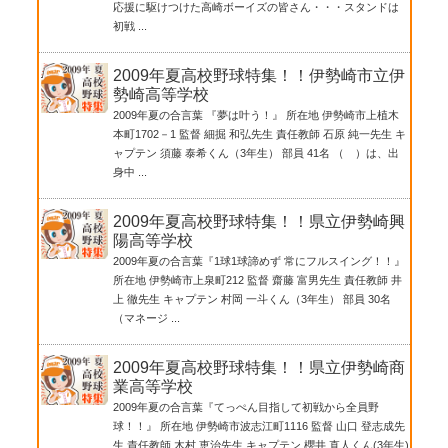
応援に駆けつけた高崎ボーイズの皆さん・・・スタンドは
初戦 ...
2009年夏高校野球特集！！伊勢崎市立伊
勢崎高等学校
2009年夏の合言葉 『夢は叶う！』 所在地 伊勢崎市上植木
本町1702－1 監督 細掘 和弘先生 責任教師 石原 純一先生 キ
ャプテン 須藤 泰希くん（3年生） 部員 41名 （ ）は、出
身中 ...
2009年夏高校野球特集！！県立伊勢崎興
陽高等学校
2009年夏の合言葉『1球1球諦めず 常にフルスイング！！』
所在地 伊勢崎市上泉町212 監督 齋藤 富男先生 責任教師 井
上 徹先生 キャプテン 村岡 一斗くん（3年生） 部員 30名
（マネージ ...
2009年夏高校野球特集！！県立伊勢崎商
業高等学校
2009年夏の合言葉『てっぺん目指して初戦から全員野
球！！』 所在地 伊勢崎市波志江町1116 監督 山口 登志成先
生 責任教師 木村 恵治先生 キャプテン 櫻井 直人くん(3年生)