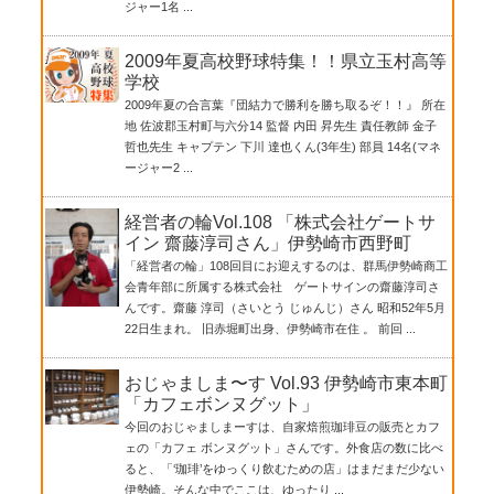
ジャー1名 ...
2009年夏高校野球特集！！県立玉村高等
学校
2009年夏の合言葉『団結力で勝利を勝ち取るぞ！！』 所在
地 佐波郡玉村町与六分14 監督 内田 昇先生 責任教師 金子
哲也先生 キャプテン 下川 達也くん(3年生) 部員 14名(マネ
ージャー2 ...
経営者の輪Vol.108 「株式会社ゲートサ
イン 齋藤淳司さん」伊勢崎市西野町
「経営者の輪」108回目にお迎えするのは、群馬伊勢崎商工
会青年部に所属する株式会社 ゲートサインの齋藤淳司さ
んです。齋藤 淳司（さいとう じゅんじ）さん 昭和52年5月
22日生まれ。 旧赤堀町出身、伊勢崎市在住 。 前回 ...
おじゃましま〜す Vol.93 伊勢崎市東本町
「カフェボンヌグット」
今回のおじゃましまーすは、自家焙煎珈琲豆の販売とカフ
ェの「カフェ ボンヌグット」さんです。外食店の数に比べ
ると、「‘珈琲’をゆっくり飲むための店」はまだまだ少ない
伊勢崎。そんな中でここは、ゆったり ...