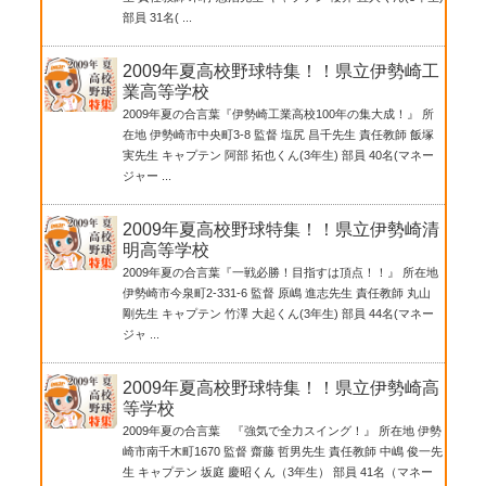
部員 31名( ...
2009年夏高校野球特集！！県立伊勢崎工
業高等学校
2009年夏の合言葉『伊勢崎工業高校100年の集大成！』 所
在地 伊勢崎市中央町3-8 監督 塩尻 昌千先生 責任教師 飯塚
実先生 キャプテン 阿部 拓也くん(3年生) 部員 40名(マネー
ジャー ...
2009年夏高校野球特集！！県立伊勢崎清
明高等学校
2009年夏の合言葉『一戦必勝！目指すは頂点！！』 所在地
伊勢崎市今泉町2-331-6 監督 原嶋 進志先生 責任教師 丸山
剛先生 キャプテン 竹澤 大起くん(3年生) 部員 44名(マネー
ジャ ...
2009年夏高校野球特集！！県立伊勢崎高
等学校
2009年夏の合言葉 『強気で全力スイング！』 所在地 伊勢
崎市南千木町1670 監督 齋藤 哲男先生 責任教師 中嶋 俊一先
生 キャプテン 坂庭 慶昭くん（3年生） 部員 41名（マネー