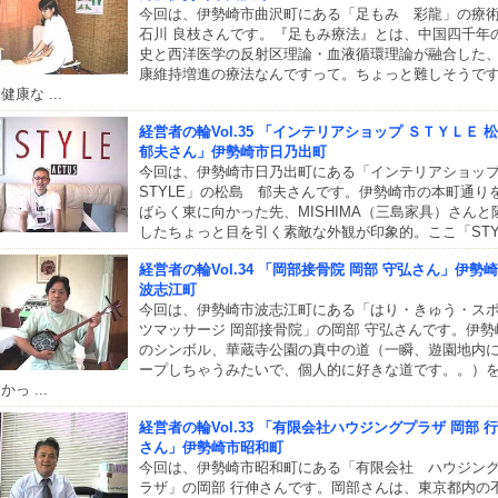
今回は、伊勢崎市曲沢町にある「足もみ 彩龍」の療
石川 良枝さんです。『足もみ療法』とは、中国四千年
史と西洋医学の反射区理論・血液循環理論が融合した
康維持増進の療法なんですって。ちょっと難しそうで
健康な ...
経営者の輪Vol.35 「インテリアショップ ＳＴＹＬＥ 
郁夫さん」伊勢崎市日乃出町
今回は、伊勢崎市日乃出町にある「インテリアショ
STYLE」の松島 郁夫さんです。伊勢崎市の本町通り
ばらく東に向かった先、MISHIMA（三島家具）さんと
したちょっと目を引く素敵な外観が印象的。ここ「STYL 
経営者の輪Vol.34 「岡部接骨院 岡部 守弘さん」伊勢
波志江町
今回は、伊勢崎市波志江町にある「はり・きゅう・ス
ツマッサージ 岡部接骨院」の岡部 守弘さんです。伊勢
のシンボル、華蔵寺公園の真中の道（一瞬、遊園地内
ープしちゃうみたいで、個人的に好きな道です。。）
かっ ...
経営者の輪Vol.33 「有限会社ハウジングプラザ 岡部 
さん」伊勢崎市昭和町
今回は、伊勢崎市昭和町にある「有限会社 ハウジン
ラザ」の岡部 行伸さんです。岡部さんは、東京都内の