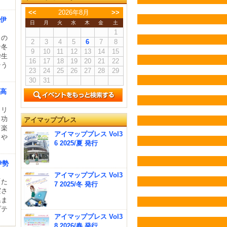
<<
2026年8月
>>
」伊
日
月
火
水
木
金
土
1
」の
2
3
4
5
6
7
8
な冬
9
10
11
12
13
14
15
学生
16
17
18
19
20
21
22
そう
23
24
25
26
27
28
29
30
31
 高
タリ
 功
アイマッププレス
て楽
アイマッププレス Vol3
、や
6 2025/夏 発行
伊勢
アイマッププレス Vol3
「た
7 2025/冬 発行
実さ
集ま
プテ
アイマッププレス Vol3
8 2026/春 発行