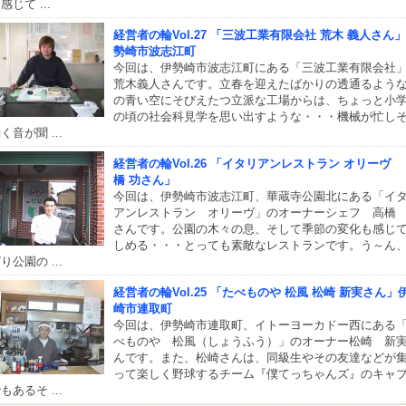
感じて ...
経営者の輪Vol.27 「三波工業有限会社 荒木 義人さん
勢崎市波志江町
今回は、伊勢崎市波志江町にある「三波工業有限会社
荒木義人さんです。立春を迎えたばかりの透通るよう
の青い空にそびえたつ立派な工場からは、ちょっと小
の頃の社会科見学を思い出すような・・・機械が忙し
く音が聞 ...
経営者の輪Vol.26 「イタリアンレストラン オリーヴ
橋 功さん」
今回は、伊勢崎市波志江町、華蔵寺公園北にある「イ
アンレストラン オリーヴ」のオーナーシェフ 高橋
さんです。公園の木々の息、そして季節の変化も感じ
しめる・・・とっても素敵なレストランです。う～ん
り公園の ...
経営者の輪Vol.25 「たべものや 松風 松崎 新実さん」
崎市連取町
今回は、伊勢崎市連取町、イトーヨーカドー西にある
べものや 松風（しょうふう）」のオーナー松崎 新
んです。また、松崎さんは、同級生やその友達などが
って楽しく野球するチーム『僕てっちゃんズ』のキャ
もあるそ ...