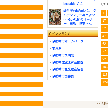
Isesaki』さん
1,3
経営者の輪Vol.401 グ
1
ルテンフリー専門店Ka
noa(かのあ)のオーナ
17
ー 田島 里実さん
32
クイックリンク
47
伊勢崎市ホームページ
62
群馬県
77
伊勢崎市民病院
92
伊勢崎佐波医師会病院
105
伊勢崎市観光物産協会
117
伊勢崎市図書館
129
<<掲