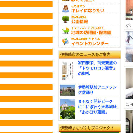
が、
伊勢崎市のニュースをご案内
家門繁栄、商売繁盛の
「トウモロコシ観音」
の御札
伊勢崎駅前アニメソン
グ盆踊り
まもなく開花ピーク
に向
に！にぎわう天幕城址
「あかぼり蓮園」
伊勢崎まちづくりプロジェクト