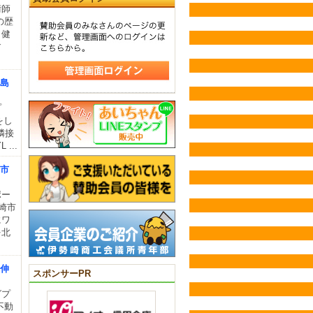
術師
の歴
、健
す
松島
ップ
をし
隣接
...
崎市
ポー
崎市
にワ
を北
行伸
スポンサーPR
グプ
不動