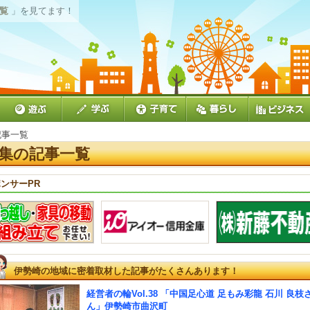
一覧
」を見てます！
記事一覧
集の記事一覧
ンサーPR
伊勢崎の地域に密着取材した記事がたくさんあります！
経営者の輪Vol.38 「中国足心道 足もみ彩龍 石川 良枝
ん」伊勢崎市曲沢町