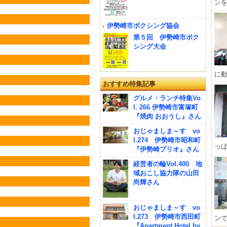
ンを
伊勢崎市ボクシング協会
第５回 伊勢崎市ボク
シング大会
に動
おすすめ特集記事
グルメ・ランチ特集Vo
l. 266 伊勢崎市富塚町
『焼肉 おおうし』さん
おじゃましま～す vo
l.274 伊勢崎市昭和町
っぱ
『伊勢崎プリオ』さん
経営者の輪Vol.400 地
域おこし協力隊の山田
尚輝さん
おじゃましま～す vo
l.273 伊勢崎市西田町
ンで
『Apartment Hotel by