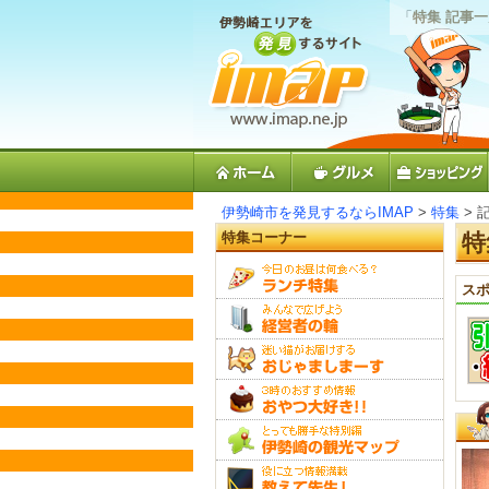
「
特集 記事
伊勢崎市を発見するならIMAP
>
特集
> 
特集コーナー
特
スポ