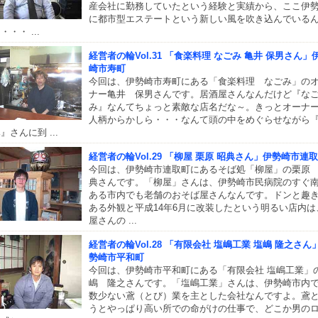
産会社に勤務していたという経験と実績から、ここ伊
に都市型エステートという新しい風を吹き込んでいる
・・・ ...
経営者の輪Vol.31 「食楽料理 なごみ 亀井 保男さん」
崎市寿町
今回は、伊勢崎市寿町にある「食楽料理 なごみ」の
ナー亀井 保男さんです。居酒屋さんなんだけど『な
み』なんてちょっと素敵な店名だな～。きっとオーナ
人柄からかしら・・・なんて頭の中をめぐらせながら
』さんに到 ...
経営者の輪Vol.29 「柳屋 栗原 昭典さん」伊勢崎市連
今回は、伊勢崎市連取町にあるそば処「柳屋」の栗原
典さんです。「柳屋」さんは、伊勢崎市民病院のすぐ
ある市内でも老舗のおそば屋さんなんです。ドンと趣
ある外観と平成14年6月に改装したという明るい店内は
屋さんの ...
経営者の輪Vol.28 「有限会社 塩嶋工業 塩嶋 隆之さん
勢崎市平和町
今回は、伊勢崎市平和町にある「有限会社 塩嶋工業」
嶋 隆之さんです。「塩嶋工業」さんは、伊勢崎市内
数少ない鳶（とび）業を主とした会社なんですよ。鳶
うとやっぱり高い所での命がけの仕事で、どこか男の