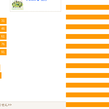
31
46
61
76
91
せん>>