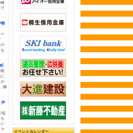
勢崎
んで
伊勢
オー
ご
ーの
『な
取町
 昭
南に
きが
、柳
」伊
の塩
でも
とい
ロマ
イベントカレンダー