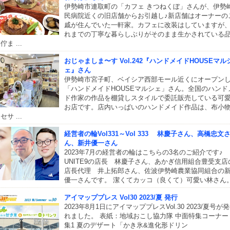
伊勢崎市連取町の「カフェ きつねくぼ」さんが、伊勢
民病院近くの旧店舗からお引越し♪新店舗はオーナーの
戚が住んでいた一軒家。カフェに改装はしていますが
れまでの丁寧な暮らしぶりがそのまま生かされている
佇ま ...
おじゃましま〜す Vol.242『ハンドメイドHOUSEマル
ェ』さん
伊勢崎市宮子町、ベイシア西部モール近くにオープン
「ハンドメイドHOUSEマルシェ」さん。全国のハンド
ド作家の作品を棚貸しスタイルで委託販売している可
お店です。店内いっぱいのハンドメイド作品は、布小
セサ ...
経営者の輪Vol331～Vol 333 林慶子さん、高橋忠文
ん、新井優一さん
2023年7月の経営者の輪はこちらの3名のご紹介です♪
UNITE9の店長 林慶子さん、あかぎ信用組合豊受支店
店長代理 井上拓郎さん、佐波伊勢崎農業協同組合の
優一さんです。 潔くてカッコ（良くて）可愛い林さん。 .
アイマッププレス Vol30 2023/夏 発行
2023年8月1日にアイマッププレスVol.30 2023/夏号が
れました。 表紙：地域おこし協力隊 中面特集コーナー
集1 夏のデザート「かき氷&進化形ドリン