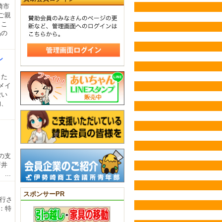
崎市
ご親
、こ
品の
シ
した
メイ
愛い
物、
さ
の支
新井
..
スポンサーPR
発行さ
：特