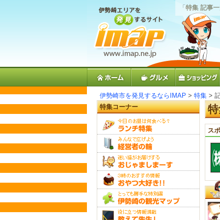
「
特集 記事
伊勢崎市を発見するならIMAP
>
特集
> 
特集コーナー
特
スポ