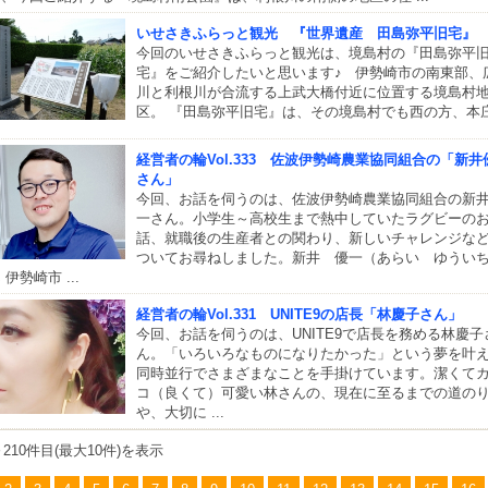
いせさきふらっと観光 『世界遺産 田島弥平旧宅』
今回のいせさきふらっと観光は、境島村の『田島弥平
宅』をご紹介したいと思います♪ 伊勢崎市の南東部、
川と利根川が合流する上武大橋付近に位置する境島村
区。 『田島弥平旧宅』は、その境島村でも西の方、本庄 .
経営者の輪Vol.333 佐波伊勢崎農業協同組合の「新井
さん」
今回、お話を伺うのは、佐波伊勢崎農業協同組合の新
一さん。小学生～高校生まで熱中していたラグビーの
話、就職後の生産者との関わり、新しいチャレンジな
ついてお尋ねしました。新井 優一（あらい ゆうい
 伊勢崎市 ...
経営者の輪Vol.331 UNITE9の店長「林慶子さん」
今回、お話を伺うのは、UNITE9で店長を務める林慶子
ん。「いろいろなものになりたかった」という夢を叶
同時並行でさまざまなことを手掛けています。潔くて
コ（良くて）可愛い林さんの、現在に至るまでの道の
や、大切に ...
～210件目(最大10件)を表示