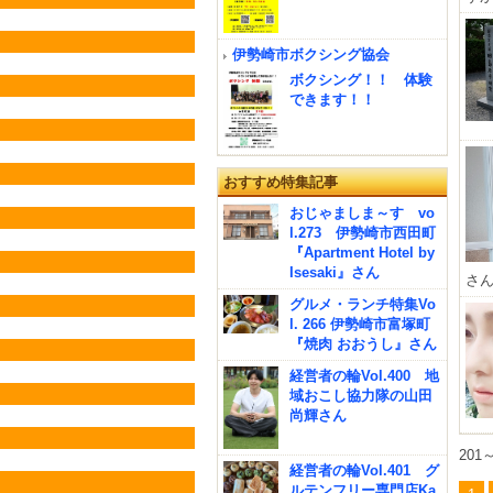
伊勢崎市ボクシング協会
ボクシング！！ 体験
できます！！
おすすめ特集記事
おじゃましま～す vo
l.273 伊勢崎市西田町
『Apartment Hotel by
Isesaki』さん
さん
グルメ・ランチ特集Vo
l. 266 伊勢崎市富塚町
『焼肉 おおうし』さん
経営者の輪Vol.400 地
域おこし協力隊の山田
尚輝さん
201
経営者の輪Vol.401 グ
ルテンフリー専門店Ka