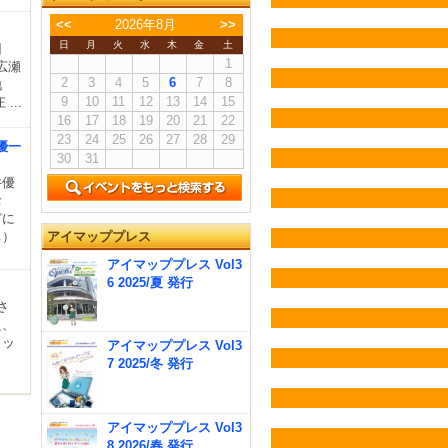
<<
2026年8月
>>
日
月
火
水
木
金
土
旧
1
広瀬
2
3
4
5
6
7
8
地
9
10
11
12
13
14
15
..
16
17
18
19
20
21
22
23
24
25
26
27
28
29
優一
30
31
井優
お
どに
ち）
アイマッププレス
アイマッププレス Vol3
6 2025/夏 発行
さ
え、
カッ
アイマッププレス Vol3
り
7 2025/冬 発行
アイマッププレス Vol3
8 2026/春 発行