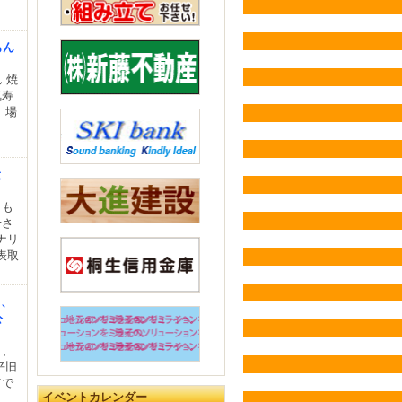
もん
 焼
気寿
、場
役
りも
せさ
ナリ
表取
き、
公
ら、
平旧
アで
イベントカレンダー