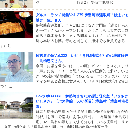
ク」 特集2 伊勢崎市地域お ...
グルメ・ランチ特集Vol. 239 伊勢崎市連取町「鰻まい
焼き一生」さん
伊勢崎市連取町、７月14日にうなぎ専門店「鰻まいもん
き一生」さんがオープンしました！こちらは市内の人
司店「群馬を握る、まぐろ問屋 いちもん」の系列店で
所も本店のお隣。寿司と同じく、海外でも勝負できる
」に注 ...
経営者の輪Vol.332 いせさきFM株式会社の代表取締
「高橋忠文さん」
今回、お話を伺うのは、この顔にピン！ と来る人よ
「声」にあー！！ と思う人の方が圧倒的に多い、い
きFMの朝の情報番組「ぱわふるモーニング」のパーソ
ティを務める高橋忠文さん。いせさきFM株式会社の代
でも ...
Co-ラボisesaki 伊勢崎まちなか探訪研究室『いきさ
いせさき』【バス停編・58か所目】境島村『境島村南
園』
群馬と埼玉の県境あたりで深谷市の飛び地を擁しなが
利根川を跨いで南北にある境島村。 世界遺産「田島弥
宅」や「島村の渡し」でよく知られている境島村エリ
、今回ご紹介する『境島村南公園』は、利根川の南側の地区の住 ...