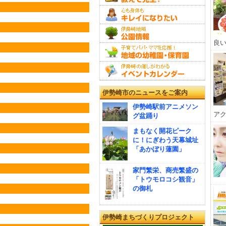
良い
伊勢崎市のニュースをご案内
伊勢崎駅前アニメソン
アク
グ盆踊り
まもなく開花ピーク
に！にぎわう天幕城址
「あかぼり蓮園」
家門繁栄、商売繁盛の
「トウモロコシ観音」
の御札
伊勢崎まちづくりプロジェクト