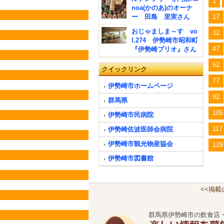
1
noa(かのあ)のオーナ
17
ー 田島 里実さん
おじゃましま～す vo
32
l.274 伊勢崎市昭和町
47
『伊勢崎プリオ』さん
62
クイックリンク
77
伊勢崎市ホームページ
92
群馬県
105
伊勢崎市民病院
117
伊勢崎佐波医師会病院
伊勢崎市観光物産協会
129
伊勢崎市図書館
<<掲
群馬県伊勢崎市の飲食店