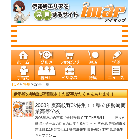
TOP
>
特集
> 記事一覧
伊勢崎の地域に密着取材した記事がたくさんあります！
2008年夏高校野球特集！！県立伊勢崎商
業高等学校
2008年夏の合言葉『全員野球 OFF THE BALL』～～日々の
練習とチームの絆を力に変えるぞ！～～ 所在地 伊勢崎市波
志江町1116 監督 山口 登志成先生 責任教師 木村 恵治先生
キャプテン ...