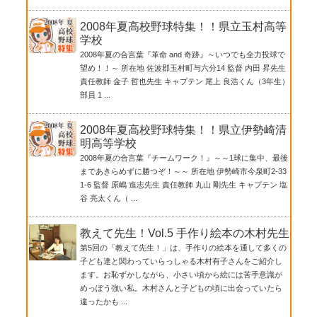
2008年夏高校野球特集！！県立玉村高等
学校
2008年夏の合言葉『革命 and 奇跡』～いつでも全力投球で
望め！！～ 所在地 佐波郡玉村町与六分14 監督 内田 昇先生
責任教師 金子 哲也先生 キャプテン 尾上 良浩くん（3年生）
部員 1 ...
2008年夏高校野球特集！！県立伊勢崎清
明高等学校
2008年夏の合言葉『チームワーク！』～～1球に集中、最後
まであきらめずに勝つぞ！～～ 所在地 伊勢崎市今泉町2-33
1-6 監督 原嶋 進志先生 責任教師 丸山 剛先生 キャプテン 塩
谷 亮太くん（ ...
教えて先生！Vol.5 手作り絵本の木村先生
第5回の「教えて先生！」は、手作りの絵本を通して多くの
子ども達と関わっていらっしゃる木村有子さんをご紹介し
ます。お恥ずかしながら、小さい頃から絵には苦手意識が
めっぽう強い私。木村さんと子どもの頃に出会っていたら
違ったかも ...