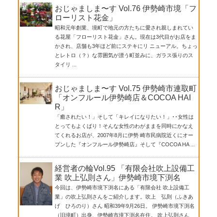
おじゃましま〜す Vol.76 伊勢崎市境「フ
ローリスト花金」
昭和元年創業、境町で地元の方たちに愛され親しまれてい
る花屋「フローリスト花金」さん。現在は3代目がお店をま
かされ、店舗も3年ほど前にステキにリ ニューアル。ちょっ
とレトロ（？）な雰囲気が漂う町並みに、ガラス張りのス
タイリ ...
おじゃましま〜す Vol.75 伊勢崎市連取町
「オンフルール伊勢崎店＆COCOA HAI
R」
「癒されたい！」そして「キレイになりたい！」･･女性は
とってもよくばり！そんな女性のわがままを同時にかなえ
てくれるお店が、2007年8月に伊勢 崎市民病院近くにオー
プンした『オンフルール伊勢崎店』そして『COCOA HA ...
経営者の輪Vol.95 「有限会社吹上設備工
業 吹上弘則さん」伊勢崎市境下渕名
今回は、伊勢崎市境下渕名にある「有限会社 吹上設備工
業」の吹上弘則さんをご紹介します。吹上 弘則（ふきあ
げ ひろのり）さん 昭和39年9月26日。 伊勢崎市境下渕名
（旧境町）出身、伊勢崎市境下渕名在住。 吹上弘則さん