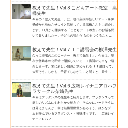
教えて先生！Vol.8 こどもアート教室 高
橋先生
今回の「教えて先生！」は、現代美術や新しいアートを伊
勢崎から発信させようと活動している高橋さんをご紹介し
ます。11月から開講する「こどもアート教室」のお話も聞
いて参りましたー。子どもの頃から‘ものをつくること ...
教えて先生！Vol.7 ＩＴ講習会の柳澤先生
久々に登場のこのコーナー「教えて先生！」。今回は、現
在伊勢崎市の公民館で開催しているＩＴ講習の先生をご紹
介しまーす。常に新しい知識が求められる ＩＴ講師って、
大変そう。しかも、子育てしながら…と聞くと、同性 ...
教えて先生！Vol.6 広瀬レイナニアロハフ
ラサークル柴崎先生
今回はフラダンスの先生をご紹介します。フラダンスって
癒しのリズムにやわらかな動きで、そんなにハードそうに
は見えませんが、実は結構運動量があるそう。静かなブー
ムを呼んでいるフラダンス・・興味津々です。「広瀬レイ
ナニアロハフ ...