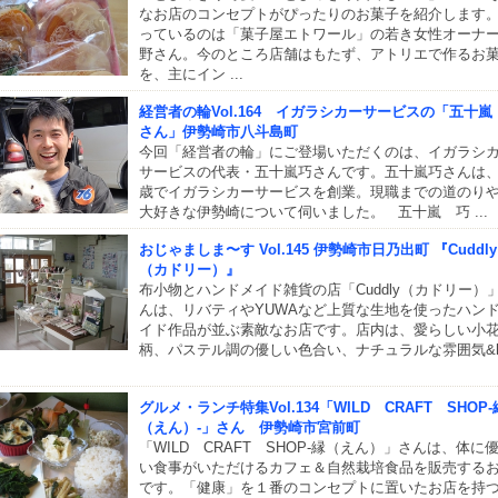
なお店のコンセプトがぴったりのお菓子を紹介します
っているのは「菓子屋エトワール」の若き女性オーナ
野さん。今のところ店舗はもたず、アトリエで作るお
を、主にイン ...
経営者の輪Vol.164 イガラシカーサービスの「五十嵐
さん」伊勢崎市八斗島町
今回「経営者の輪」にご登場いただくのは、イガラシ
サービスの代表・五十嵐巧さんです。五十嵐巧さんは、
歳でイガラシカーサービスを創業。現職までの道のり
大好きな伊勢崎について伺いました。 五十嵐 巧 ...
おじゃましま〜す Vol.145 伊勢崎市日乃出町 『Cuddly
（カドリー）』
布小物とハンドメイド雑貨の店「Cuddly（カドリー）
んは、リバティやYUWAなど上質な生地を使ったハン
イド作品が並ぶ素敵なお店です。店内は、愛らしい小
柄、パステル調の優しい色合い、ナチュラルな雰囲気&he
グルメ・ランチ特集Vol.134「WILD CRAFT SHOP‐
（えん）‐」さん 伊勢崎市宮前町
「WILD CRAFT SHOP‐縁（えん）」さんは、体に
い食事がいただけるカフェ＆自然栽培食品を販売する
です。「健康」を１番のコンセプトに置いたお店を持