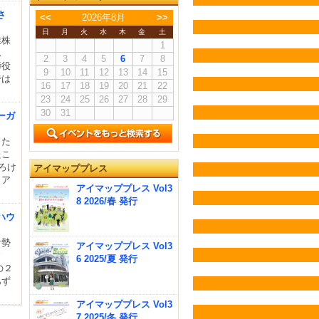
さ
<<
2026年8月
>>
日
月
火
水
木
金
土
業株
1
ん
2
3
4
5
6
7
8
締役
9
10
11
12
13
14
15
では
16
17
18
19
20
21
22
23
24
25
26
27
28
29
30
31
ーガ
・た
たこ
ろけ
アイマッププレス
＆ア
アイマッププレス Vol3
8 2026/春 発行
ハウ
伊勢
アイマッププレス Vol3
ウ
6 2025/夏 発行
の２
あず
アイマッププレス Vol3
7 2025/冬 発行