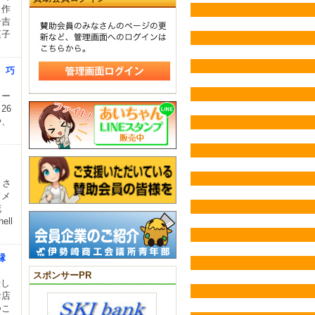
。作
ー吉
菓子
 巧
カー
26
や、
」さ
ドメ
花
ll
縁
スポンサーPR
優し
お店
つこ