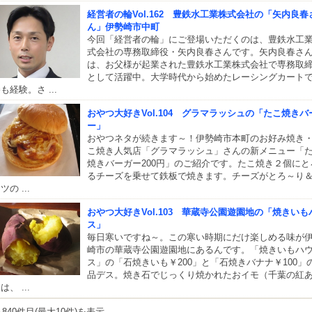
経営者の輪Vol.162 豊鉄水工業株式会社の「矢内良春
ん」伊勢崎市中町
今回「経営者の輪」にご登場いただくのは、豊鉄水工
式会社の専務取締役・矢内良春さんです。矢内良春さ
は、お父様が起業された豊鉄水工業株式会社で専務取
として活躍中。大学時代から始めたレーシングカート
も経験。さ ...
おやつ大好きVol.104 グラマラッシュの「たこ焼きバ
ー」
おやつネタが続きます～！伊勢崎市本町のお好み焼き
こ焼き人気店「グラマラッシュ」さんの新メニュー「
焼きバーガー200円」のご紹介です。たこ焼き２個にと
るチーズを乗せて鉄板で焼きます。チーズがとろ～り
ツの ...
おやつ大好きVol.103 華蔵寺公園遊園地の「焼きいも
ス」
毎日寒いですね～。この寒い時期にだけ楽しめる味が
崎市の華蔵寺公園遊園地にあるんです。「焼きいもハ
ス」の「石焼きいも￥200」と「石焼きバナナ￥100」
品デス。焼き石でじっくり焼かれたおイモ（千葉の紅
は、 ...
～840件目(最大10件)を表示