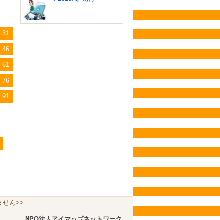
31
46
61
76
91
せん>>
NPO法人アイマップネットワーク