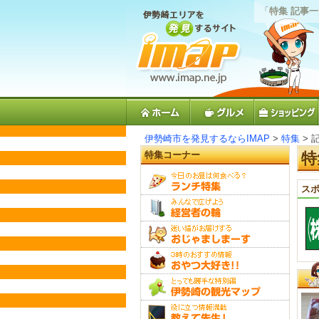
「
特集 記事
伊勢崎市を発見するならIMAP
>
特集
> 
特集コーナー
特
スポ