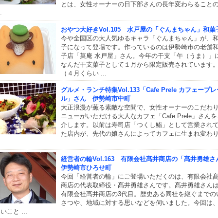
とは、女性オーナーの日下部さんの長年変わらること
.
おやつ大好きVol.105 水戸屋の「ぐんまちゃん」和菓
今や全国区の大人気ゆるキャラ「ぐんまちゃん」が、
子になって登場です。作っているのは伊勢崎市の老舗
子店「菓庵 水戸屋」さん。今年の干支「午（うま）」
なんだ干支菓子として１月から限定販売されています
（４月くらい ...
グルメ・ランチ特集Vol.133「Cafe Prele カフェープ
ル」さん 伊勢崎市中町
大正浪漫が薫る素敵な空間で、女性オーナーのこだわ
ニューがいただける大人なカフェ「Cafe Prele」さん
介します。以前は寿司店「つくし鮨」として営業され
た店内が、先代の娘さんによってカフェに生まれ変わ
経営者の輪Vol.163 有限会社髙井商店の「髙井勇雄さ
伊勢崎市ひろせ町
今回「経営者の輪」にご登場いただくのは、有限会社
商店の代表取締役・髙井勇雄さんです。髙井勇雄さん
有限会社髙井商店の3代目。歴史ある同社を継ぐまでの
さつや、地域に対する思いなどを伺いました。今回は
いこと ...