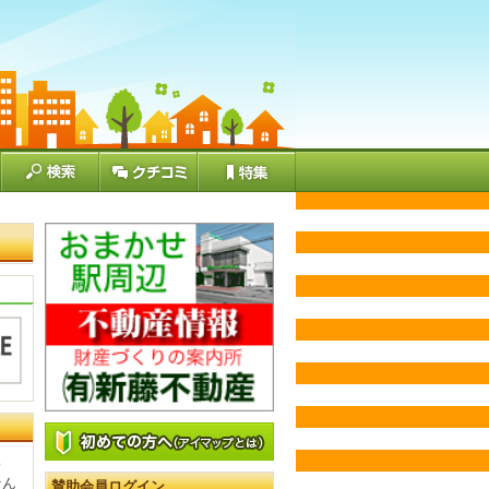
♪
そん
賛助会員ログイン