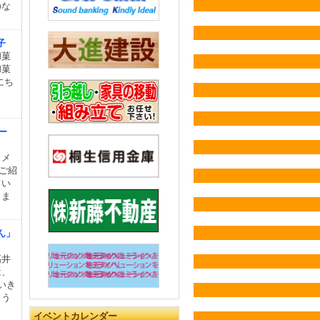
のな
子
和菓
和菓
にち
。
レー
りメ
をご紹
てい
りま
ん」
髙井
は、
いき
、う
イベントカレンダー