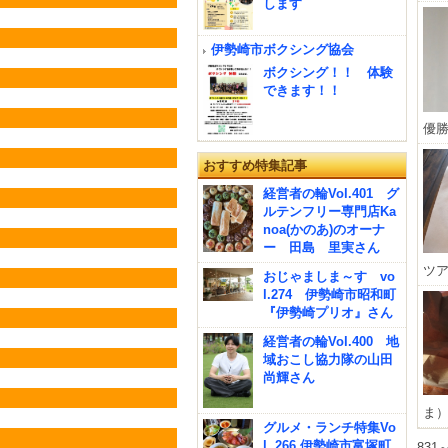
します
伊勢崎市ボクシング協会
ボクシング！！ 体験
できます！！
優勝
おすすめ特集記事
経営者の輪Vol.401 グ
ルテンフリー専門店Ka
noa(かのあ)のオーナ
ー 田島 里実さん
ツア
おじゃましま～す vo
l.274 伊勢崎市昭和町
『伊勢崎プリオ』さん
経営者の輪Vol.400 地
域おこし協力隊の山田
尚輝さん
ま）
グルメ・ランチ特集Vo
l. 266 伊勢崎市富塚町
831