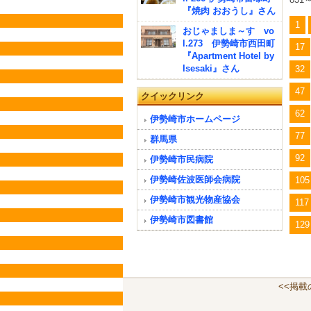
『焼肉 おおうし』さん
1
おじゃましま～す vo
l.273 伊勢崎市西田町
17
『Apartment Hotel by
Isesaki』さん
32
47
クイックリンク
62
伊勢崎市ホームページ
77
群馬県
92
伊勢崎市民病院
伊勢崎佐波医師会病院
105
伊勢崎市観光物産協会
117
伊勢崎市図書館
129
<<掲