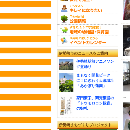
伊勢崎市のニュースをご案内
伊勢崎駅前アニメソン
グ盆踊り
まもなく開花ピーク
に！にぎわう天幕城址
「あかぼり蓮園」
...
家門繁栄、商売繁盛の
「トウモロコシ観音」
の御札
伊勢崎まちづくりプロジェクト