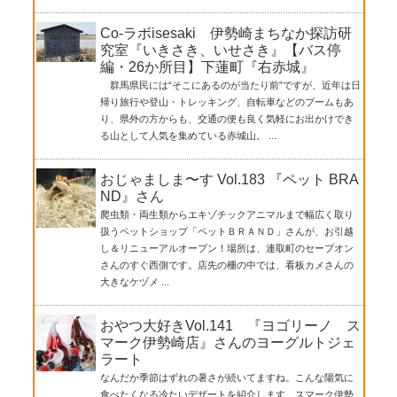
Co-ラボisesaki 伊勢崎まちなか探訪研
究室『いきさき、いせさき』【バス停
編・26か所目】下蓮町『右赤城』
群馬県民には“そこにあるのが当たり前”ですが、近年は日
帰り旅行や登山・トレッキング、自転車などのブームもあ
り、県外の方からも、交通の便も良く気軽にお出かけでき
る山として人気を集めている赤城山。 ...
おじゃましま〜す Vol.183 『ペット BRA
ND』さん
爬虫類・両生類からエキゾチックアニマルまで幅広く取り
扱うペットショップ「ペットＢＲＡＮＤ」さんが、お引越
し＆リニューアルオープン！場所は、連取町のセーブオン
さんのすぐ西側です。店先の柵の中では、看板カメさんの
大きなケヅメ ...
おやつ大好きVol.141 『ヨゴリーノ ス
マーク伊勢崎店』さんのヨーグルトジェ
ラート
なんだか季節はずれの暑さが続いてますね。こんな陽気に
食べたくなる冷たいデザートを紹介します。スマーク伊勢