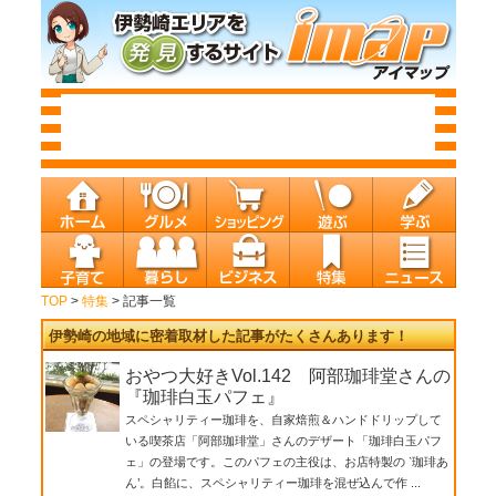
TOP
>
特集
> 記事一覧
伊勢崎の地域に密着取材した記事がたくさんあります！
おやつ大好きVol.142 阿部珈琲堂さんの
『珈琲白玉パフェ』
スペシャリティー珈琲を、自家焙煎＆ハンドドリップして
いる喫茶店「阿部珈琲堂」さんのデザート「珈琲白玉パフ
ェ」の登場です。このパフェの主役は、お店特製の ‵珈琲あ
ん’。白餡に、スペシャリティー珈琲を混ぜ込んで作 ...