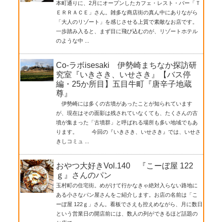
本町通りに、2月にオープンしたカフェ・レスト・バー「Ｔ
ＥＲＲＡＣＥ」さん。雑多な商店街の真ん中にありながら
「大人のリゾート」を感じさせる上質で素敵なお店です。
一歩踏み入ると、まず目に飛び込むのが、リゾートホテル
のような中 ...
Co-ラボisesaki 伊勢崎まちなか探訪研
究室『いきさき、いせさき』【バス停
編・25か所目】五目牛町『唐辛子地蔵
尊』
伊勢崎には多くの古墳があったことが知られています
が、現在はその面影は残されていなくても、たくさんの古
墳が集まった「古墳群」と呼ばれる場所も多い地域でもあ
ります。 今回の『いきさき、いせさき』では、いせさ
きしコミュ ...
おやつ大好きVol.140 『こーぼ屋 122
ｇ』さんのパン
玉村町の住宅街。めがけて行かなきゃ絶対入らない路地に
ある小さなパン屋さんをご紹介します。お店の名前は「こ
ーぼ屋 122ｇ」さん。看板でさえも控えめながら、月に数日
という営業日の開店前には、数人の列ができるほど話題の