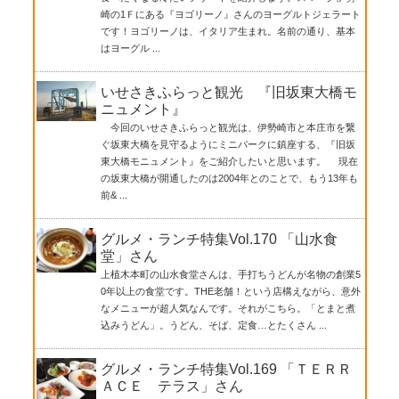
崎の1Ｆにある『ヨゴリーノ』さんのヨーグルトジェラート
です！ヨゴリーノは、イタリア生まれ。名前の通り、基本
はヨーグル ...
いせさきふらっと観光 『旧坂東大橋モ
ニュメント』
今回のいせさきふらっと観光は、伊勢崎市と本庄市を繋
ぐ坂東大橋を見守るようにミニパークに鎮座する、『旧坂
東大橋モニュメント』をご紹介したいと思います。 現在
の坂東大橋が開通したのは2004年とのことで、もう13年も
前& ...
グルメ・ランチ特集Vol.170 「山水食
堂」さん
上植木本町の山水食堂さんは、手打ちうどんが名物の創業5
0年以上の食堂です。THE老舗！という店構えながら、意外
なメニューが超人気なんです。それがこちら。「とまと煮
込みうどん」。うどん、そば、定食…とたくさん ...
グルメ・ランチ特集Vol.169 「ＴＥＲＲ
ＡＣＥ テラス」さん