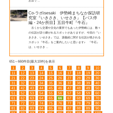
お店で ...
Co-ラボisesaki 伊勢崎まちなか探訪研
究室『いきさき、いせさき』【バス停
編・24か所目】五目牛町『牛石』
古くから交通や文化の要所でもあった伊勢崎には、数々
の伝説が語り継がれるスポットがありますが、今回の『い
きさき、いせさき』では、源義経に関する伝説が残される
スポット『牛石』をご案内したいと思います♪ 『牛石』
は、いせさき ...
651～660件目(最大10件)を表示
1
2
3
4
5
6
7
8
9
10
11
12
13
14
15
16
17
18
19
20
21
22
23
24
25
26
27
28
29
30
31
32
33
34
35
36
37
38
39
40
41
42
43
44
45
46
47
48
49
50
51
52
53
54
55
56
57
58
59
60
61
62
63
64
65
66
67
68
69
70
71
72
73
74
75
76
77
78
79
80
81
82
83
84
85
86
87
88
89
90