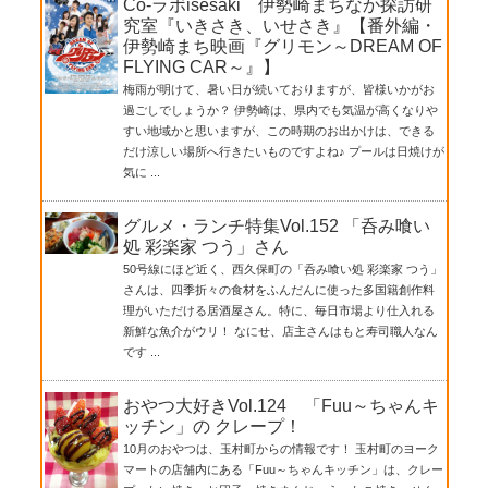
Co-ラボisesaki 伊勢崎まちなか探訪研
究室『いきさき、いせさき』【番外編・
伊勢崎まち映画『グリモン～DREAM OF
FLYING CAR～』】
梅雨が明けて、暑い日が続いておりますが、皆様いかがお
過ごしでしょうか？ 伊勢崎は、県内でも気温が高くなりや
すい地域かと思いますが、この時期のお出かけは、できる
だけ涼しい場所へ行きたいものですよね♪ プールは日焼けが
気に ...
グルメ・ランチ特集Vol.152 「呑み喰い
処 彩楽家 つう」さん
50号線にほど近く、西久保町の「呑み喰い処 彩楽家 つう」
さんは、四季折々の食材をふんだんに使った多国籍創作料
理がいただける居酒屋さん。特に、毎日市場より仕入れる
新鮮な魚介がウリ！ なにせ、店主さんはもと寿司職人なん
です ...
おやつ大好きVol.124 「Fuu～ちゃんキ
ッチン」の クレープ！
10月のおやつは、玉村町からの情報です！ 玉村町のヨーク
マートの店舗内にある「Fuu～ちゃんキッチン」は、クレー