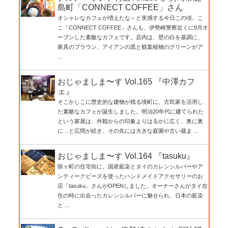
島町「CONNECT COFFEE」さん
オシャレなカフェが増えたな～と実感する今日この頃。こ
こ「CONNECT COFFEE」さんも、伊勢崎警察近くに9月オ
ープンした素敵なカフェです。店内は、壁の白を基調に、
家具のブラウン、アイアンの黒と観葉植物のグリーンがア
...
おじゃましま〜す Vol.165 『中澤カフ
ェ』
そこかしこに歴史的な建物が残る境町に、古民家を活用し
た素敵なカフェが誕生しました。明治20年代に建てられた
という家屋は、外観からの印象よりはるかに広く、奥に奥
に…と広間が続き、その先には大きな庭園や古い蔵ま ...
おじゃましま〜す Vol.164 『tasuku』
除ヶ町の住宅街に、国産藍染とタイのカレンシルバーやア
ンティークビーズを使ったハンドメイドアクセサリーのお
店「tasuku」さんがOPENしました。オーナーさんがタイ在
住の時に出会ったカレンシルバーに魅せられ、日本の藍染
と ...