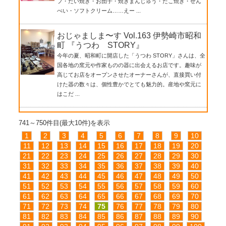
プ・たい焼き・お団子・焼きまんじゅう・たこ焼き・せん
べい・ソフトクリーム……えー ...
おじゃましま〜す Vol.163 伊勢崎市昭和
町 『うつわ STORY』
今年の夏、昭和町に開店した「うつわ STORY」さんは、全
国各地の窯元や作家ものの器に出会えるお店です。趣味が
高じてお店をオープンさせたオーナーさんが、直接買い付
けた器の数々は、個性豊かでとても魅力的。産地や窯元に
はこだ ...
741～750件目(最大10件)を表示
1
2
3
4
5
6
7
8
9
10
11
12
13
14
15
16
17
18
19
20
21
22
23
24
25
26
27
28
29
30
31
32
33
34
35
36
37
38
39
40
41
42
43
44
45
46
47
48
49
50
51
52
53
54
55
56
57
58
59
60
61
62
63
64
65
66
67
68
69
70
71
72
73
74
75
76
77
78
79
80
81
82
83
84
85
86
87
88
89
90