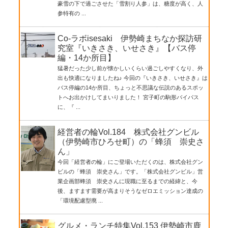
豪雪の下で過ごさせた「雪割り人参」は、糖度が高く、人
参特有の ...
Co-ラボisesaki 伊勢崎まちなか探訪研
究室『いきさき、いせさき』【バス停
編・14か所目】
猛暑だった少し前が懐かしいくらい過ごしやすくなり、外
出も快適になりましたね♪ 今回の『いきさき、いせさき』は
バス停編の14か所目、ちょっと不思議な伝説のあるスポッ
トへお出かけしてまいりました！ 宮子町の駒形バイパス
に、『 ...
経営者の輪Vol.184 株式会社グンビル
（伊勢崎市ひろせ町）の「蜂須 崇史さ
ん」
今回「経営者の輪」にご登場いただくのは、株式会社グン
ビルの「蜂須 崇史さん」です。「株式会社グンビル」営
業企画部蜂須 崇史さんに現職に至るまでの経緯と、今
後、ますます需要が高まりそうなゼロエミッション達成の
「環境配慮型廃 ...
グルメ・ランチ特集Vol.153 伊勢崎市鹿