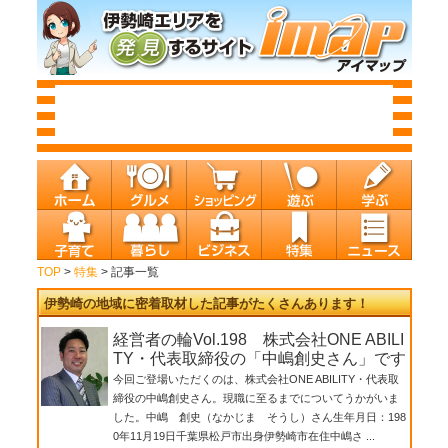
TOP
>
特集
> 記事一覧
伊勢崎の地域に密着取材した記事がたくさんあります！
経営者の輪Vol.198 株式会社ONE ABILI
TY・代表取締役の「中嶋創史さん」です
今回ご登場いただくのは、株式会社ONE ABILITY・代表取
締役の中嶋創史さん。現職に至るまでについてうかがいま
した。中嶋 創史（なかじま そうし）さん生年月日：198
0年11月19日千葉県松戸市出身伊勢崎市在住中嶋さ ...