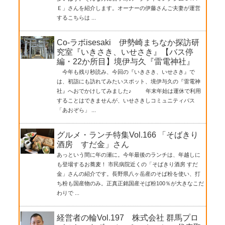
Ｅ」さんを紹介します。オーナーの伊藤さんご夫妻が運営
するこちらは ...
Co-ラボisesaki 伊勢崎まちなか探訪研
究室『いきさき、いせさき』【バス停
編・22か所目】境伊与久『雷電神社』
今年も残り秒読み、今回の『いきさき、いせさき』で
は、初詣にも訪れてみたいスポット、境伊与久の『雷電神
社』へおでかけしてみました♪ 年末年始は運休で利用
することはできませんが、いせさきしコミュニティバス
「あおぞら」 ...
グルメ・ランチ特集Vol.166 「そばきり
酒房 すだ金」さん
あっという間に年の瀬に。今年最後のランチは、年越しに
も登場するお蕎麦！ 市民病院近くの「そばきり酒房 すだ
金」さんの紹介です。長野県八ヶ岳産のそば粉を使い、打
ち粉も国産物のみ。正真正銘国産そば粉100％が大きなこだ
わりで ...
経営者の輪Vol.197 株式会社 群馬プロ