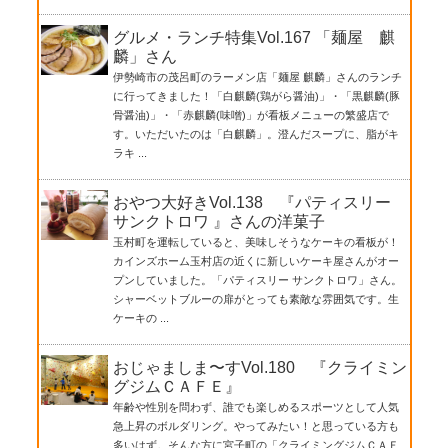
グルメ・ランチ特集Vol.167 「麺屋 麒
麟」さん
伊勢崎市の茂呂町のラーメン店「麺屋 麒麟」さんのランチ
に行ってきました！「白麒麟(鶏がら醤油)」・「黒麒麟(豚
骨醤油)」・「赤麒麟(味噌)」が看板メニューの繁盛店で
す。いただいたのは「白麒麟」。澄んだスープに、脂がキ
ラキ ...
おやつ大好きVol.138 『パティスリー
サンクトロワ 』さんの洋菓子
玉村町を運転していると、美味しそうなケーキの看板が！
カインズホーム玉村店の近くに新しいケーキ屋さんがオー
プンしていました。「パティスリー サンクトロワ」さん。
シャーベットブルーの扉がとっても素敵な雰囲気です。生
ケーキの ...
おじゃましま〜すVol.180 『クライミン
グジムＣＡＦＥ』
年齢や性別を問わず、誰でも楽しめるスポーツとして人気
急上昇のボルダリング。やってみたい！と思っている方も
多いはず。そんな方に宮子町の「クライミングジムＣＡＦ