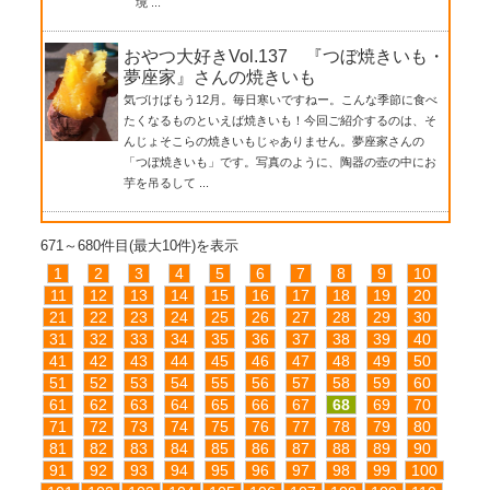
境 ...
おやつ大好きVol.137 『つぼ焼きいも・
夢座家』さんの焼きいも
気づけばもう12月。毎日寒いですねー。こんな季節に食べ
たくなるものといえば焼きいも！今回ご紹介するのは、そ
んじょそこらの焼きいもじゃありません。夢座家さんの
「つぼ焼きいも」です。写真のように、陶器の壺の中にお
芋を吊るして ...
671～680件目(最大10件)を表示
1
2
3
4
5
6
7
8
9
10
11
12
13
14
15
16
17
18
19
20
21
22
23
24
25
26
27
28
29
30
31
32
33
34
35
36
37
38
39
40
41
42
43
44
45
46
47
48
49
50
51
52
53
54
55
56
57
58
59
60
61
62
63
64
65
66
67
68
69
70
71
72
73
74
75
76
77
78
79
80
81
82
83
84
85
86
87
88
89
90
91
92
93
94
95
96
97
98
99
100