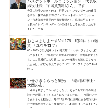
バスケットボールコミッション・代表取
締役社長「宇留賀邦明さん」です
今回ご登場いただくのは、群馬クレインサンダーズの運営
をする、株式会社 群馬プロバスケットボールコミッショ
ン・代表取締役社長の宇留賀邦明さん。現職に至るまで、
と群馬クレインサンダーズの目指すところをお話いただき
ました。宇留 ...
おじゃましま〜すVol.179 昭和レトロ雑
貨 『ユウヂロヲ』
60～70年代頃の昭和レトロ雑貨店「ユウヂロヲ」さんに行
ってきました。 2年前に区画整理の影響で、伊勢崎駅近くか
ら、ここ玉村町にお引越し。古い一軒家を改装し広くなっ
たお店は、品数も増えてさらにパワーアップ！ まるで昭和
時 ...
いせさきふらっと観光 『瑳珂比神社・
大酉の市』
今年も残すところわずかとなり、あちこちで師走の風物
詩の声が聞こえてくるようになりましたね！ 今回のいせ
さきふらっと観光は、毎年12月10日に境町にある瑳珂比神
社で開催されている『大酉の市』へお出掛けしてみました♪