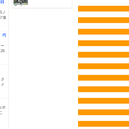
3日
田ノ
フ進
 巧
カー
26
」さ
ドメ
カポ
こ