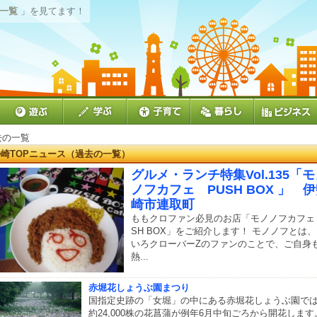
の一覧
」を見てます！
去の一覧
崎TOPニュース（過去の一覧）
グルメ・ランチ特集Vol.135「
ノフカフェ PUSH BOX 」 
崎市連取町
ももクロファン必見のお店「モノノフカフェ 
SH BOX」をご紹介します！ モノノフとは
いろクローバーZのファンのことで、ご自身
熱...
赤堀花しょうぶ園まつり
国指定史跡の「女堀」の中にある赤堀花しょうぶ園で
約24,000株の花菖蒲が例年6月中旬ごろから開花します