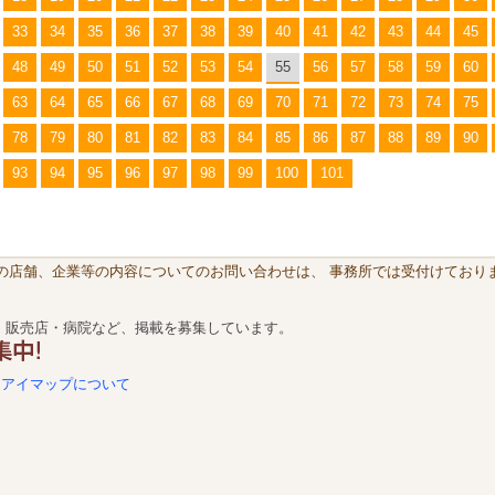
33
34
35
36
37
38
39
40
41
42
43
44
45
48
49
50
51
52
53
54
55
56
57
58
59
60
63
64
65
66
67
68
69
70
71
72
73
74
75
78
79
80
81
82
83
84
85
86
87
88
89
90
93
94
95
96
97
98
99
100
101
載の店舗、企業等の内容についてのお問い合わせは、 事務所では受付けておりま
・販売店・病院など、掲載を募集しています。
アイマップについて