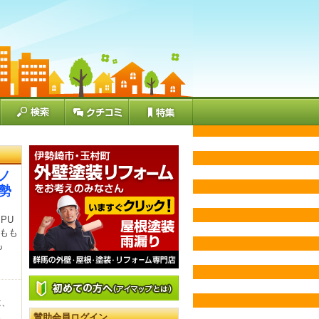
モノ
伊勢
PU
、もも
も
は、
。
賛助会員ログイン