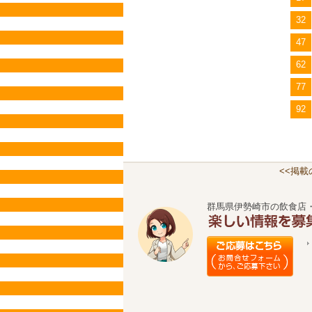
32
47
62
77
92
<<掲
群馬県伊勢崎市の飲食店