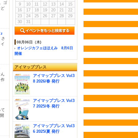
。ゴ
9
10
11
12
13
14
15
など
16
17
18
19
20
21
22
23
24
25
26
27
28
29
30
31
r』
』さ
08月06日（木)
タイ
オレンジカフェほほえみ 8月6日
開催
アイマッププレス
♪
そん
アイマッププレス Vol3
。作
8 2026/春 発行
アイマッププレス Vol3
7 2025/冬 発行
って
満開
アイマッププレス Vol3
6 2025/夏 発行