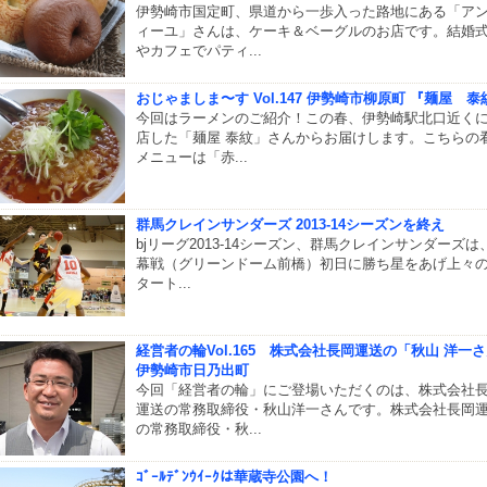
伊勢崎市国定町、県道から一歩入った路地にある「ア
ィーユ」さんは、ケーキ＆ベーグルのお店です。結婚
やカフェでパティ...
おじゃましま〜す Vol.147 伊勢崎市柳原町 『麺屋 泰
今回はラーメンのご紹介！この春、伊勢崎駅北口近く
店した「麺屋 泰紋」さんからお届けします。こちらの
メニューは「赤...
群馬クレインサンダーズ 2013-14シーズンを終え
bjリーグ2013-14シーズン、群馬クレインサンダーズは
幕戦（グリーンドーム前橋）初日に勝ち星をあげ上々
タート...
経営者の輪Vol.165 株式会社長岡運送の「秋山 洋一
伊勢崎市日乃出町
今回「経営者の輪」にご登場いただくのは、株式会社
運送の常務取締役・秋山洋一さんです。株式会社長岡
の常務取締役・秋...
ｺﾞｰﾙﾃﾞﾝｳｲｰｸは華蔵寺公園へ！