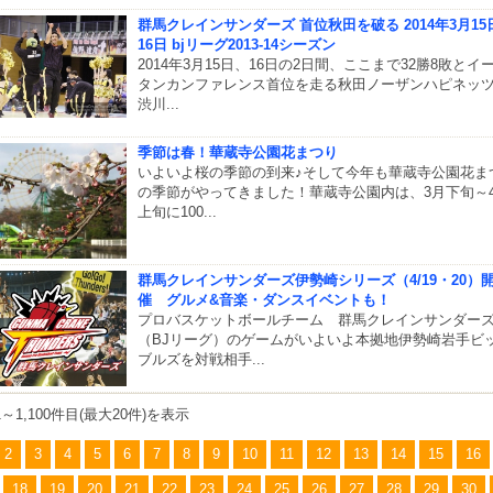
群馬クレインサンダーズ 首位秋田を破る 2014年3月15
16日 bjリーグ2013-14シーズン
2014年3月15日、16日の2日間、ここまで32勝8敗とイ
タンカンファレンス首位を走る秋田ノーザンハピネッ
渋川...
季節は春！華蔵寺公園花まつり
いよいよ桜の季節の到来♪そして今年も華蔵寺公園花ま
の季節がやってきました！華蔵寺公園内は、3月下旬～
上旬に100...
群馬クレインサンダーズ伊勢崎シリーズ（4/19・20）
催 グルメ&音楽・ダンスイベントも！
プロバスケットボールチーム 群馬クレインサンダー
（BJリーグ）のゲームがいよいよ本拠地伊勢崎岩手ビ
ブルズを対戦相手...
81～1,100件目(最大20件)を表示
2
3
4
5
6
7
8
9
10
11
12
13
14
15
16
18
19
20
21
22
23
24
25
26
27
28
29
30