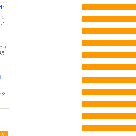
日･
ース
ツと
つり
4月
開
ズ
ッグ
31