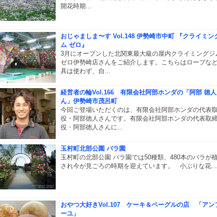
開花時期...
おじゃましま〜す Vol.148 伊勢崎市中町 『クライミン
ム ゼロ』
3月にオープンした北関東最大級の屋内クライミングジ
ゼロ伊勢崎店さんをご紹介します。こちらはロープな
具は使わず、自...
経営者の輪Vol.166 有限会社阿部ホンダの「阿部 徳
ん」伊勢崎市茂呂町
今回ご登場いただくのは、有限会社阿部ホンダの代表
役・阿部徳人さんです。有限会社阿部ホンダの代表取
役・阿部徳人さんに...
玉村町北部公園 バラ園
玉村町の北部公園 バラ園では50種類、480本のバラが
され今が見ごろの時期を迎えています。 小ぶりな花...
おやつ大好きVol.107 ケーキ＆ベーグルの店 「アン
ーユ」