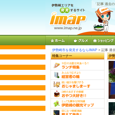
「
記事 過去
伊勢崎市を発見するならIMAP
> 記事 過
特集コーナー
伊勢