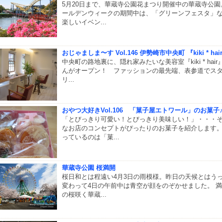
5月20日まで、華蔵寺公園花まつり開催中の華蔵寺公園
ールデンウィークの期間中は、「グリーンフェスタ」
楽しいイベン...
おじゃましま〜す Vol.146 伊勢崎市中央町 『kiki * hai
中央町の路地裏に、隠れ家みたいな美容室『kiki * hair
んがオープン！ ファッションの最先端、表参道でス
リ...
おやつ大好きVol.106 「菓子屋エトワール」のお菓子
「とびっきり可愛い！とびっきり美味しい！」・・・
なお店のコンセプトがぴったりのお菓子を紹介します
っているのは「菓...
華蔵寺公園 桜満開
桜日和とは程遠い4月3日の雨模様。昨日の天候とはう
変わって4日の午前中は青空が顔をのぞかせました。 
の桜咲く華蔵...