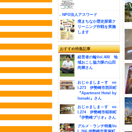
NPO法人アスワード
境まちなか歴史探索ク
リーニング作戦を実施
します
おすすめ特集記事
経営者の輪Vol.400 地
域おこし協力隊の山田
尚輝さん
おじゃましま～す vo
l.273 伊勢崎市西田町
『Apartment Hotel by
Isesaki』さん
おじゃましま～す vo
l.274 伊勢崎市昭和町
『伊勢崎プリオ』さん
グルメ・ランチ特集Vo
l. 266 伊勢崎市富塚町