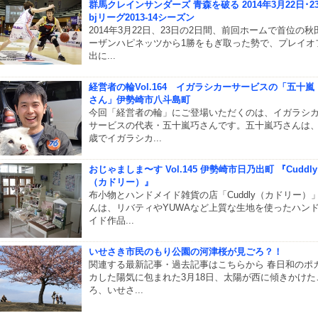
群馬クレインサンダーズ 青森を破る 2014年3月22日･2
bjリーグ2013-14シーズン
2014年3月22日、23日の2日間、前回ホームで首位の秋
ーザンハピネッツから1勝をもぎ取った勢で、プレイオ
出に...
経営者の輪Vol.164 イガラシカーサービスの「五十嵐
さん」伊勢崎市八斗島町
今回「経営者の輪」にご登場いただくのは、イガラシ
サービスの代表・五十嵐巧さんです。五十嵐巧さんは、
歳でイガラシカ...
おじゃましま〜す Vol.145 伊勢崎市日乃出町 『Cuddly
（カドリー）』
布小物とハンドメイド雑貨の店「Cuddly（カドリー）
んは、リバティやYUWAなど上質な生地を使ったハン
イド作品...
いせさき市民のもり公園の河津桜が見ごろ？！
関連する最新記事・過去記事はこちらから 春日和のポ
カした陽気に包まれた3月18日、太陽が西に傾きかけた
ろ、いせさ...