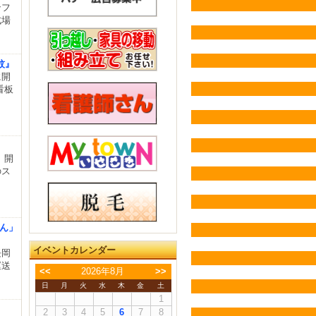
ンフ
式場
紋』
に開
看板
、開
のス
さん」
イベントカレンダー
長岡
運送
<<
2026年8月
>>
日
月
火
水
木
金
土
1
2
3
4
5
6
7
8