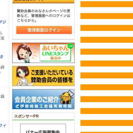
グジ
ム
ど道
人さ
取締
締
植栽
スポンサーPR
フィ