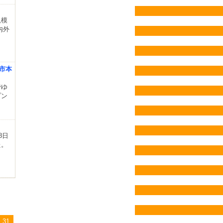
規模
内外
崎市本
でゆ
プン
8日
た。
31