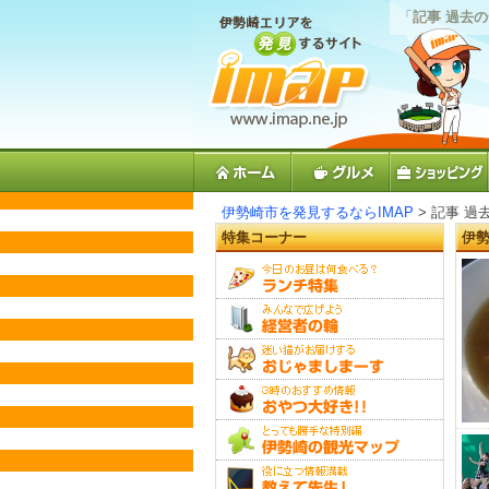
「
記事 過去
伊勢崎市を発見するならIMAP
> 記事 過
特集コーナー
伊勢