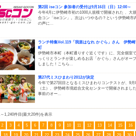
第2回 iseコン 参加者の受付は9月16日（日）12:00～
今年4月に伊勢崎市初の1000人規模で開催された 、大
合コン「iseコン」。次はいつやるの？という伊勢崎市
の声に...
ランチ特集Vol.119「我楽はなれ かぐら」さん 伊勢
町
伊勢崎市本町（本町通りすぐ近くです）に、完全個室
っくりとランチが楽しめるお店「かぐら」さんがオー
しました！こちら...
第27代ミスひまわり2012が決定
今年で第27回目となるミスひまわりコンテストが、9月
（土）、伊勢崎市境総合文化センターで開催されまし
事前のオー...
21～1,240件目(最大20件)を表示
2
3
4
5
6
7
8
9
10
11
12
13
14
15
16
18
19
20
21
22
23
24
25
26
27
28
29
30