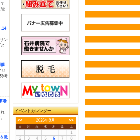
って
技能
14
ンサン
ズと
開催
いせ
勢崎
市場
イベントカレンダー
られ
す。
<<
2026年8月
>>
日
月
火
水
木
金
土
1
ー＆教
2
3
4
5
6
7
8