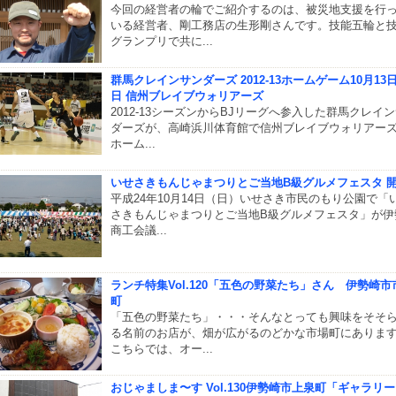
今回の経営者の輪でご紹介するのは、被災地支援を行
いる経営者、剛工務店の生形剛さんです。技能五輪と
グランプリで共に...
群馬クレインサンダーズ 2012-13ホームゲーム10月13日.
日 信州ブレイブウォリアーズ
2012-13シーズンからBJリーグへ参入した群馬クレイ
ダーズが、高崎浜川体育館で信州ブレイブウォリアー
ホーム...
いせさきもんじゃまつりとご当地B級グルメフェスタ 
平成24年10月14日（日）いせさき市民のもり公園で「
さきもんじゃまつりとご当地B級グルメフェスタ」が伊
商工会議...
ランチ特集Vol.120「五色の野菜たち」さん 伊勢崎市
町
「五色の野菜たち」・・・そんなとっても興味をそそ
る名前のお店が、畑が広がるのどかな市場町にありま
こちらでは、オー...
おじゃましま〜す Vol.130伊勢崎市上泉町「ギャラリ