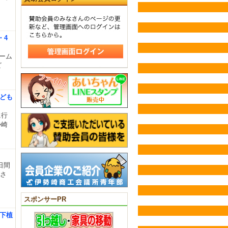
・4
ホーム
ビ
こども
に行
勢崎
日間
せさ
スポンサーPR
市下植