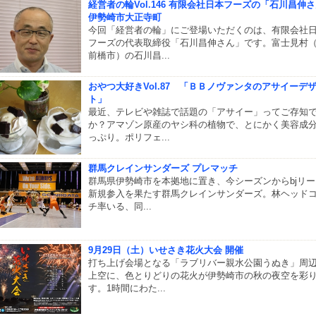
経営者の輪Vol.146 有限会社日本フーズの「石川昌伸
伊勢崎市大正寺町
今回「経営者の輪」にご登場いただくのは、有限会社
フーズの代表取締役「石川昌伸さん」です。富士見村
前橋市）の石川昌...
おやつ大好きVol.87 「ＢＢノヴァンタのアサイーデ
ト」
最近、テレビや雑誌で話題の「アサイー」ってご存知
か？アマゾン原産のヤシ科の植物で、とにかく美容成
っぷり。ポリフェ...
群馬クレインサンダーズ プレマッチ
群馬県伊勢崎市を本拠地に置き、今シーズンからbjリ
新規参入を果たす群馬クレインサンダーズ。林ヘッド
チ率いる、同...
9月29日（土）いせさき花火大会 開催
打ち上げ会場となる「ラブリバー親水公園うぬき」周
上空に、色とりどりの花火が伊勢崎市の秋の夜空を彩
す。1時間にわた...