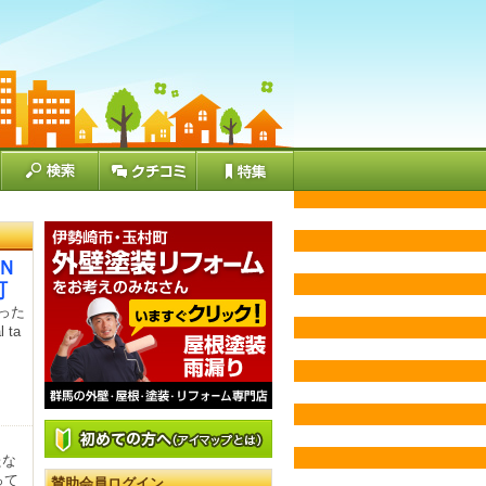
ＡＮ
町
った
ta
たな
って
賛助会員ログイン