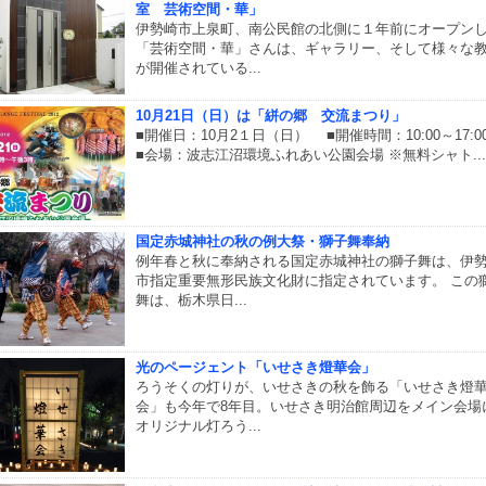
室 芸術空間・華」
伊勢崎市上泉町、南公民館の北側に１年前にオープン
「芸術空間・華」さんは、ギャラリー、そして様々な
が開催されている...
10月21日（日）は「絣の郷 交流まつり」
■開催日：10月2１日（日） ■開催時間：10:00～17:
■会場：波志江沼環境ふれあい公園会場 ※無料シャト...
国定赤城神社の秋の例大祭・獅子舞奉納
例年春と秋に奉納される国定赤城神社の獅子舞は、伊
市指定重要無形民族文化財に指定されています。 この
舞は、栃木県日...
光のページェント「いせさき燈華会」
ろうそくの灯りが、いせさきの秋を飾る「いせさき燈
会」も今年で8年目。いせさき明治館周辺をメイン会場
オリジナル灯ろう...