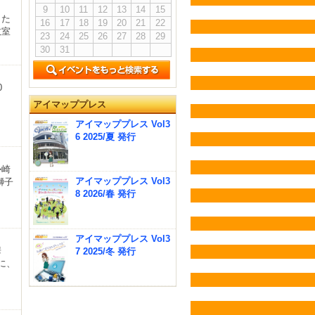
9
10
11
12
13
14
15
した
16
17
18
19
20
21
22
教室
23
24
25
26
27
28
29
30
31
00
アイマッププレス
アイマッププレス Vol3
6 2025/夏 発行
勢崎
アイマッププレス Vol3
獅子
8 2026/春 発行
アイマッププレス Vol3
華
7 2025/冬 発行
に、