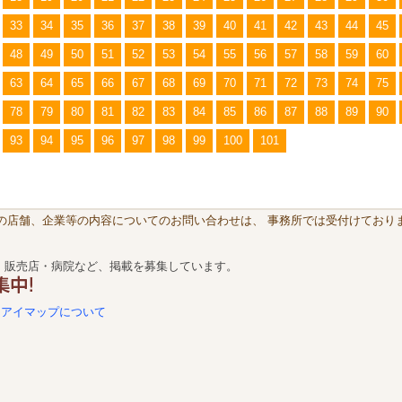
33
34
35
36
37
38
39
40
41
42
43
44
45
48
49
50
51
52
53
54
55
56
57
58
59
60
63
64
65
66
67
68
69
70
71
72
73
74
75
78
79
80
81
82
83
84
85
86
87
88
89
90
93
94
95
96
97
98
99
100
101
載の店舗、企業等の内容についてのお問い合わせは、 事務所では受付けておりま
・販売店・病院など、掲載を募集しています。
アイマップについて