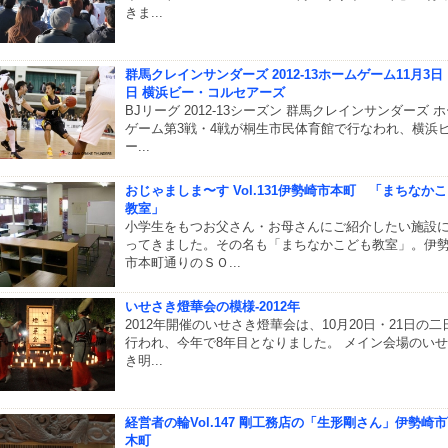
きま...
群馬クレインサンダーズ 2012-13ホームゲーム11月3日
日 横浜ビー・コルセアーズ
BJリーグ 2012-13シーズン 群馬クレインサンダーズ 
ゲーム第3戦・4戦が桐生市民体育館で行なわれ、横浜
ー...
おじゃましま〜す Vol.131伊勢崎市本町 「まちなか
教室」
小学生をもつお父さん・お母さんにご紹介したい施設
ってきました。その名も「まちなかこども教室」。伊
市本町通りのＳＯ...
いせさき燈華会の模様-2012年
2012年開催のいせさき燈華会は、10月20日・21日の二
行われ、今年で8年目となりました。 メイン会場のい
き明...
経営者の輪Vol.147 剛工務店の「生形剛さん」伊勢崎
木町