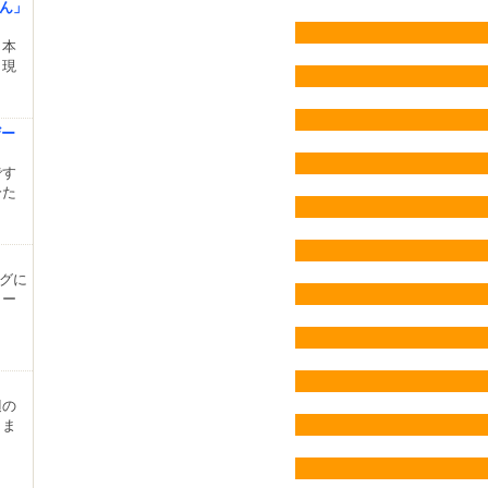
さん」
日本
（現
ザー
です
分た
ーグに
コー
辺の
りま