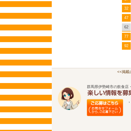
32
47
62
77
92
<<掲
群馬県伊勢崎市の飲食店