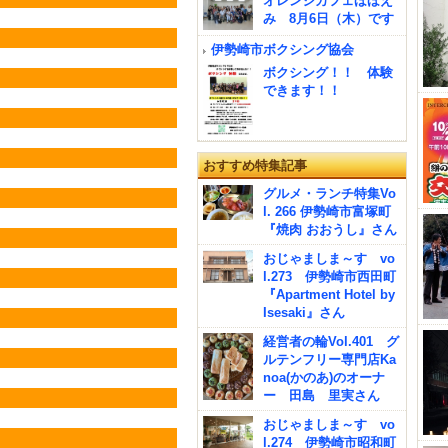
オレンジカフェほほえ
み 8月6日（木）です
伊勢崎市ボクシング協会
ボクシング！！ 体験
できます！！
おすすめ特集記事
グルメ・ランチ特集Vo
l. 266 伊勢崎市富塚町
『焼肉 おおうし』さん
おじゃましま～す vo
l.273 伊勢崎市西田町
『Apartment Hotel by
Isesaki』さん
経営者の輪Vol.401 グ
ルテンフリー専門店Ka
noa(かのあ)のオーナ
ー 田島 里実さん
おじゃましま～す vo
l.274 伊勢崎市昭和町