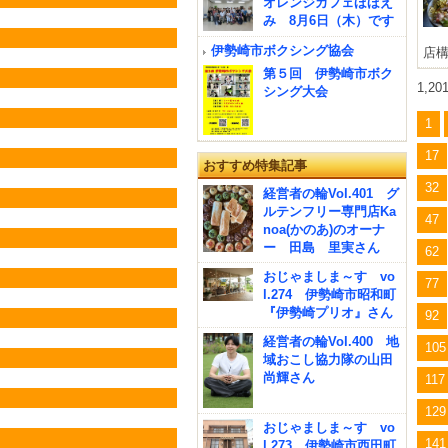
オレンジカフェほほえ
み 8月6日（木）です
伊勢崎市ボクシング協会
店構
第５回 伊勢崎市ボク
1,2
シング大会
1
17
おすすめ特集記事
32
経営者の輪Vol.401 グ
ルテンフリー専門店Ka
47
noa(かのあ)のオーナ
ー 田島 里実さん
62
おじゃましま～す vo
77
l.274 伊勢崎市昭和町
『伊勢崎プリオ』さん
92
経営者の輪Vol.400 地
105
域おこし協力隊の山田
尚輝さん
117
129
おじゃましま～す vo
141
l.273 伊勢崎市西田町