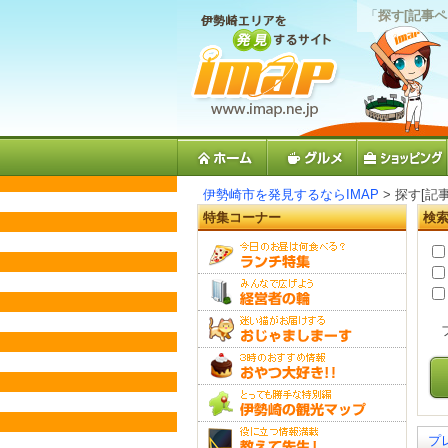
「
探す[記事ペ
伊勢崎市を発見するならIMAP
> 探す[記
特集コーナー
検
プ