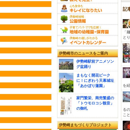
記
「麺
と
伊勢崎市のニュースをご案内
伊勢崎駅前アニメソン
グ盆踊り
まもなく開花ピーク
に！にぎわう天幕城址
を紹
「あかぼり蓮園」
家門繁栄、商売繁盛の
「トウモロコシ観音」
の御札
る
こと
伊勢崎まちづくりプロジェクト