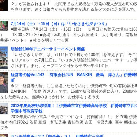
２」が開催されます！ 北関東でも大規模な１万発の花火が玉村町の
を彩ります。遠くは都内からも見物客が訪れる花火大会に足を運んで
の
7月14日（土）・15日（日）は「いせさき七夕まつり」
■開催日時：7月14日（土）・15日（日） ※両日とも荒天の場合は16
） 13:00～21：30 ■会場：本町通り、中央銀座通り、大手町通り、南銀
■共催イベント： ★社会を明るくする運
明治館100年アニバーサリーイベント開催
「いせさき明治館」は、7月11日で上棟から100年目を迎えます。 そこ
モリアルデーの7月11日に「いせさき明治館100年アニバーサリー」が
されます。また、オープニング日から平成25年3月31日
経営者の輪Vol.143 「有限会社JUN BANKIN 飯島 淳さん」伊勢
町
今回「経営者の輪」にご登場いただくのは、伊勢崎市中町の有限会社J
BANKIN 「飯島 淳さん」です。16歳で板金塗装の道に入り、28歳の
立をした飯島さん。起業のきっかけや、お仕事をするうえ
2012年夏高校野球特集！！伊勢崎市立伊勢崎高等学校 伊勢崎市立四
学園中等教育学校
2012年夏の合い言葉『全員で１つになり、打倒前商！！』 所在地 伊
植木本町1702-1 監督 細堀 和弘先生 責任教師 吉田 省吾先生 嘉村 昭雄先
ャプテ
ランチ特集Vol.117「中央亭」さん 伊勢崎市三光町