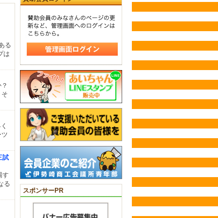
ある
プは
」
か？
きそ
早く
ーツ
三試
場す
なる
スポンサーPR
１