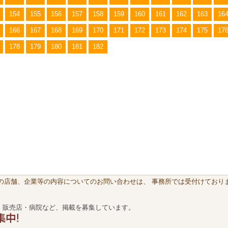
154
155
156
157
158
159
160
161
162
163
16
166
167
168
169
170
171
172
173
174
175
17
178
179
180
181
182
載の店舗、企業等の内容についてのお問い合わせは、 事務所では受付けておりま
・販売店・病院など、掲載を募集しています。