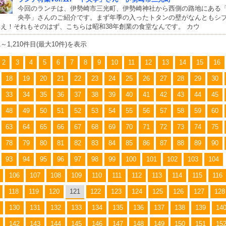
今回のランチは、伊勢崎市三光町、伊勢崎神社から西側の路地にある
央亭」さんのご紹介です。まず年季の入ったトタンの壁がなんともシ
え！それもそのはず、こちらは昭和38年創業の食堂なんです。 カウ
01～1,210件目(最大10件)を表示
2
3
4
5
6
7
8
9
10
11
12
13
14
15
16
18
19
20
21
22
23
24
25
26
27
28
29
30
33
34
35
36
37
38
39
40
41
42
43
44
45
48
49
50
51
52
53
54
55
56
57
58
59
60
63
64
65
66
67
68
69
70
71
72
73
74
75
78
79
80
81
82
83
84
85
86
87
88
89
90
93
94
95
96
97
98
99
100
101
102
103
104
106
107
108
109
110
111
112
113
114
115
116
118
119
120
121
122
123
124
125
126
127
128
130
131
132
133
134
135
136
137
138
139
14
142
143
144
145
146
147
148
149
150
151
15