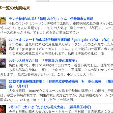
事一覧の検索結果
ランチ特集Vol.118「麺処 みどり」さん 伊勢崎市太田町
今回のランチはラーメン♪伊勢崎市太田町、市民病院の北の通り沿いに
処 みどり」さんの登場です。こちらの人気は「塩らーめん 650円」。スー
りベースのあっさり系。でも出汁の旨みが前面にでてい
おじゃましま〜す Vol.128伊勢崎市連取町「galo galo（ガロ・ガロ）
今年の春、連取町に素敵なお花屋さんがオープンしたのご存知でした
店名は「galo galo（ガロ・ガロ）」さん。まるで物語の一場面に出て
うな素敵な外観にまず目を奪われます。店内は薄紫の壁紙に、優
おやつ大好きVol.85 「平澤屋の 夏の和菓子」
梅雨も明けて、本日7/19伊勢崎市は日本で一番暑い街でした。猛暑で
も疲れ気味な身体に、夏にこそ食べたい「平澤屋」さんの涼やかスイ
介します。 夏の定番和菓子といえば、これ、◆水ようかん（10
2012年夏高校野球特集！！群馬県立伊勢崎高校 対 桐生高校 （第
合） 7月11日
大会４日目、imapが心よりエールを送る伊勢崎の球児たちの最後に登
のは、県立伊勢崎高校です。桐生高校との対戦ですが、見所満載の好ゲームに
間違いなし。いやぁ～待ってました^^ 「一戦必勝。
7月14日（土）は「たまむら花火大会」（群馬県玉村町）
今年も群馬の花火大会のスタートをきって、玉村町「田園夢花火２０