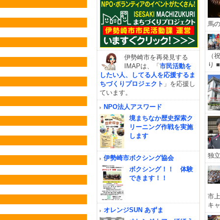
馬
（祝
伊勢崎市を再発見する
り 
IMAPは、「
市民活動を
したい人、してる人を応援するま
ちづくりプロジェクト
」を応援し
ています。
NPO法人アスワード
境まちなか歴史探索ク
リーニング作戦を実施
します
独
伊勢崎市ボクシング協会
ボクシング！！ 体験
できます！！
市上
キ
オレンジSUN あずま