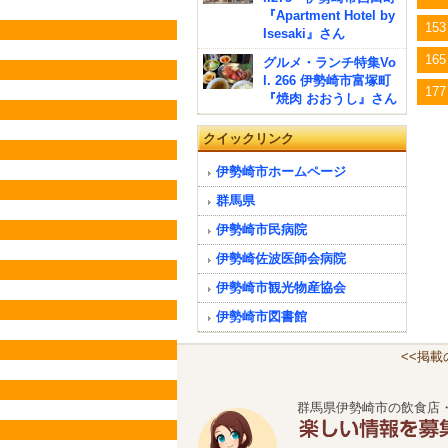
『Apartment Hotel by
153
Isesaki』さん
165
グルメ・ランチ特集Vo
l. 266 伊勢崎市富塚町
177
『焼肉 おおうし』さん
クイックリンク
伊勢崎市ホームページ
群馬県
伊勢崎市民病院
伊勢崎佐波医師会病院
伊勢崎市観光物産協会
伊勢崎市図書館
<<掲
群馬県伊勢崎市の飲食店