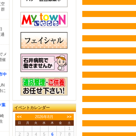
夜空
、群
日
座通
でメ
開催
崎市中
UN
時に
ツ葉
イベントカレンダー
勢崎
<<
2026年8月
>>
生
日
月
火
水
木
金
土
1
2
3
4
5
6
7
8