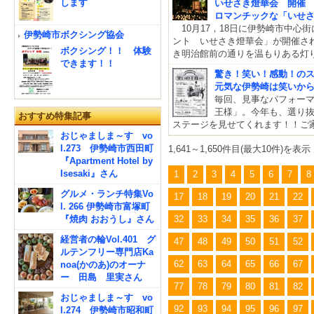
します
いせさき燈華会 開催
ロマンチックな「いせ
10月17，18日に伊勢崎市中心
伊勢崎市ボクシング協会
ント いせさき燈華会」が開催さ
ボクシング！！ 体験
き明治館前の通りを温もりある灯
できます！！
驚き！笑い！感動！の
元気な伊勢崎は笑いか
毎回、見事なパフォー
王様」。今年も、選り
おすすめ特集記事
ステージを見せてくれます！！ご
おじゃましま～す vo
l.273 伊勢崎市西田町
1,641～1,650件目(最大10件)を表示
『Apartment Hotel by
Isesaki』さん
1
2
3
4
5
6
7
8
グルメ・ランチ特集Vo
17
18
19
20
21
22
l. 266 伊勢崎市富塚町
『焼肉 おおうし』さん
32
33
34
35
36
37
経営者の輪Vol.401 グ
47
48
49
50
51
52
ルテンフリー専門店Ka
62
63
64
65
66
67
noa(かのあ)のオーナ
ー 田島 里実さん
77
78
79
80
81
82
おじゃましま～す vo
92
93
94
95
96
97
l.274 伊勢崎市昭和町