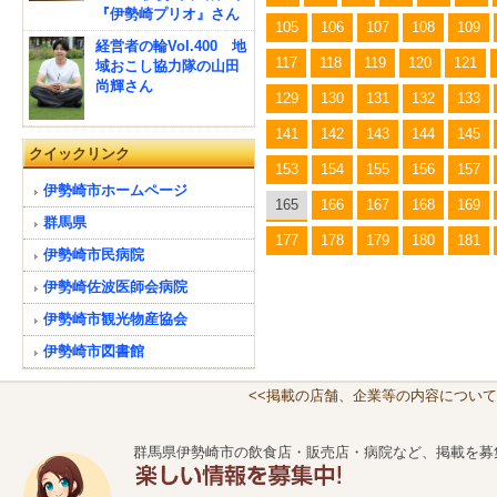
『伊勢崎プリオ』さん
105
106
107
108
109
経営者の輪Vol.400 地
117
118
119
120
121
域おこし協力隊の山田
尚輝さん
129
130
131
132
133
141
142
143
144
145
クイックリンク
153
154
155
156
157
伊勢崎市ホームページ
165
166
167
168
169
群馬県
177
178
179
180
181
伊勢崎市民病院
伊勢崎佐波医師会病院
伊勢崎市観光物産協会
伊勢崎市図書館
<<掲載の店舗、企業等の内容について
群馬県伊勢崎市の飲食店・販売店・病院など、掲載を募