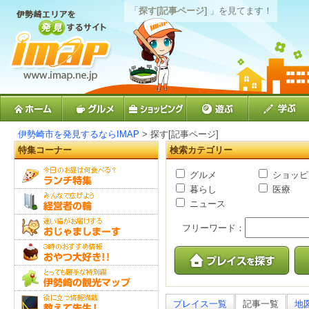
「
探す[記事ページ]
」を見てます！
伊勢崎市を発見するならIMAP
> 探す[記事ページ]
特集コーナー
検索カテゴリー
グルメ
ショッピ
暮らし
医療
ニュース
フリーワード：
プレイス一覧
記事一覧
地