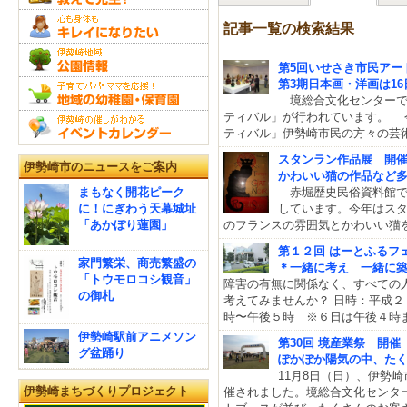
記事一覧の検索結果
第5回いせさき市民アー
第3期日本画・洋画は1
境総合文化センターでは
ティバル」が行われています。 
ティバル」伊勢崎市民の方々の芸
スタンラン作品展 開催
伊勢崎市のニュースをご案内
かわいい猫の作品など
まもなく開花ピーク
赤堀歴史民俗資料館で
に！にぎわう天幕城址
しています。今年はスタ
「あかぼり蓮園」
のフランスの雰囲気とかわいい猫
第１２回 はーとふるフ
家門繁栄、商売繁盛の
＊一緒に考え 一緒に
「トウモロコシ観音」
障害の有無に関係なく、すべての
の御札
考えてみませんか？ 日時：平
時〜午後５時 ※６日は午後４時
伊勢崎駅前アニメソン
第30回 境産業祭 開催
グ盆踊り
ぽかぽか陽気の中、た
11月8日（日）、伊勢
伊勢崎まちづくりプロジェクト
催されました。境総合文化センタ