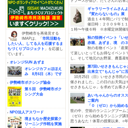
トブースが並び、たくさんのお客
ギャラリーライムさん
『変わらないもの』展 
過去１４年間にパリで制
催日時：２００９年
１時〜午後６時 ※水曜定休
伊勢崎市を再発見する
秋の恒例イベント「い
IMAPは、「
市民活動を
赤堀、あずま、境 の
したい人、してる人を応援するま
秋の名物イベント「産
ちづくりプロジェクト
」を応援し
て楽しいとってもお得なイベント
ています。
し、そして地元のお野菜、農畜産
オレンジSUN あずま
第7回いせさきもんじゃ
オレンジカフェほほえ
出来立て“もんじゃ”に
み 8月6日（木）です
10月25日（日）いせさき市民
催されました。この日のお天気は
伊勢崎市ボクシング協会
せさきもんじゃ」を求めてお客さ
第５回 伊勢崎市ボク
シング大会
あいちゃんからのオス
ご案内
「０（ゼロ）から始め
世の中、空前のランニングブーム
NPO法人アスワード
（ゼロ）から始めるランニング講
境まちなか歴史探索ク
思うあなた！体育の授業以来、○年
リーニング作戦を実施