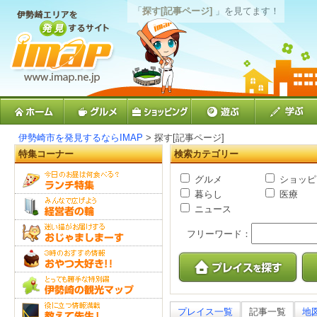
「
探す[記事ページ]
」を見てます！
伊勢崎市を発見するならIMAP
> 探す[記事ページ]
特集コーナー
検索カテゴリー
グルメ
ショッピ
暮らし
医療
ニュース
フリーワード：
プレイス一覧
記事一覧
地