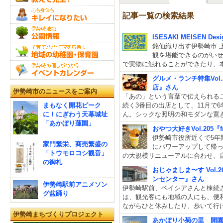
記事一覧の検索結果
ISESAKI MEISEN D
銘仙織り出す伊勢崎市 
観を堪能できるのがい
で実物に触れることができたり、
グルメ・ランチ特集Vol
店』さん
伊勢崎市のニュースをご案内
「あの」という言葉で伝えられる
まもなく開花ピーク
続く3番目の出店として、11月で
に！にぎわう天幕城址
ん。シックな照明の和モダンな寛
「あかぼり蓮園」
おやつ大好きVol.205『fru
伊勢崎市役所近くで5年
家門繁栄、商売繁盛の
にパワーアップして帰っ
「トウモロコシ観音」
の大規模リニューアルに合わせ、店名も『
の御札
おじゃましま〜す Vol
ンセンター』さん
伊勢崎駅前アニメソン
伊勢崎駅前、ベイシアさんと棟続
グ盆踊り
は、観光客にも地域の人にも、便
ながらひと休みしたり、歩いて行
伊勢崎まちづくりプロジェクト
あかぼり小菊の里 開