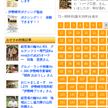
します
た「ハーブ工房」さん
いましたが、時が流れ
伊勢崎市ボクシング協会
71～80件目(最大10件)を表示
ボクシング！！ 体験
できます！！
1
2
3
4
5
6
7
8
17
18
19
20
21
22
おすすめ特集記事
32
33
34
35
36
37
経営者の輪Vol.401 グ
47
48
49
50
51
52
ルテンフリー専門店Ka
noa(かのあ)のオーナ
62
63
64
65
66
67
ー 田島 里実さん
77
78
79
80
81
82
グルメ・ランチ特集Vo
l. 266 伊勢崎市富塚町
92
93
94
95
96
97
『焼肉 おおうし』さん
105
106
107
108
109
おじゃましま～す vo
l.274 伊勢崎市昭和町
117
118
119
120
121
『伊勢崎プリオ』さん
129
130
131
132
133
経営者の輪Vol.400 地
域おこし協力隊の山田
141
142
143
144
145
尚輝さん