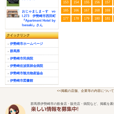
153
154
155
156
157
165
166
167
168
169
おじゃましま～す vo
l.273 伊勢崎市西田町
177
178
179
180
181
『Apartment Hotel by
Isesaki』さん
クイックリンク
伊勢崎市ホームページ
群馬県
伊勢崎市民病院
伊勢崎佐波医師会病院
伊勢崎市観光物産協会
伊勢崎市図書館
<<掲載の店舗、企業等の内容について
群馬県伊勢崎市の飲食店・販売店・病院など、掲載を募