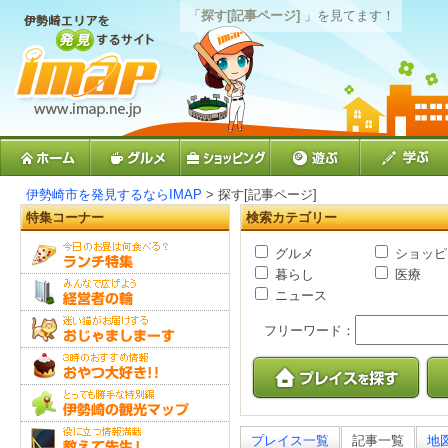
「
探す[記事ページ]
」を見てます！
伊勢崎市を発見するならIMAP
> 探す[記事ページ]
特集コーナー
検索カテゴリー
グルメ
ショッピ
暮らし
医療
ニュース
フリーワード：
プレイス一覧
記事一覧
地