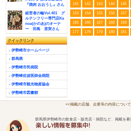
141
142
143
144
145
『焼肉 おおうし』さん
経営者の輪Vol.401 グ
153
154
155
156
157
ルテンフリー専門店Ka
165
166
167
168
169
noa(かのあ)のオーナ
ー 田島 里実さん
177
178
179
180
181
クイックリンク
伊勢崎市ホームページ
群馬県
伊勢崎市民病院
伊勢崎佐波医師会病院
伊勢崎市観光物産協会
伊勢崎市図書館
<<掲載の店舗、企業等の内容について
群馬県伊勢崎市の飲食店・販売店・病院など、掲載を募