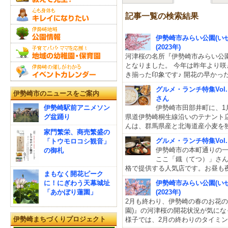
記事一覧の検索結果
伊勢崎市みらい公園(い
(2023年)
河津桜の名所『伊勢崎市みらい公園
となりました。 今年は昨年より
き揃った印象です♪ 開花の早かっ
グルメ・ランチ特集Vol
伊勢崎市のニュースをご案内
さん
伊勢崎駅前アニメソン
伊勢崎市田部井町に、1
グ盆踊り
県道伊勢崎桐生線沿いのテナント
んは、群馬県産と北海道産小麦を
家門繁栄、商売繁盛の
グルメ・ランチ特集Vol
「トウモロコシ観音」
伊勢崎市の本町通りの
の御札
ここ「鐡（てつ）」さ
格で提供する人気店です。お昼も
まもなく開花ピーク
に！にぎわう天幕城址
伊勢崎市みらい公園(い
「あかぼり蓮園」
(2023年)
2月も終わり、伊勢崎の春のお花の
園)』の河津桜の開花状況が気にな
伊勢崎まちづくりプロジェクト
様子では、2月の終わりのタイミ