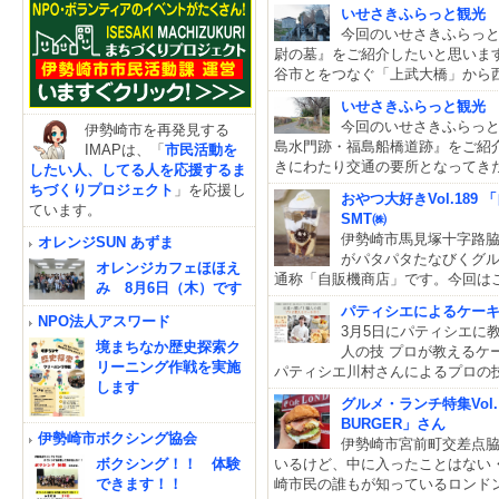
いせさきふらっと観光
今回のいせさきふらっ
尉の墓』をご紹介したいと思います
谷市とをつなぐ「上武大橋」から西
いせさきふらっと観光
今回のいせさきふらっ
伊勢崎市を再発見する
島水門跡・福島船橋道跡』をご紹介
IMAPは、「
市民活動を
きにわたり交通の要所となってき
したい人、してる人を応援するま
ちづくりプロジェクト
」を応援し
おやつ大好きVol.18
ています。
SMT㈱
伊勢崎市馬見塚十字路
オレンジSUN あずま
がパタパタたなびくグル
オレンジカフェほほえ
通称「自販機商店」です。今回は
み 8月6日（木）です
パティシエによるケーキ
NPO法人アスワード
3月5日にパティシエに
境まちなか歴史探索ク
人の技 プロが教えるケ
リーニング作戦を実施
パティシエ川村さんによるプロの
します
グルメ・ランチ特集Vol. 
BURGER」さん
伊勢崎市ボクシング協会
伊勢崎市宮前町交差点
ボクシング！！ 体験
いるけど、中に入ったことはない・
できます！！
崎市民の誰もが知っているロンド