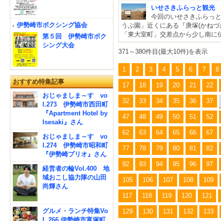
いせさきふらっと観光
今回のいせさきふらっ
伊勢崎市ボクシング協会
うぶ園」近くにある『庚塚(かねづか
「東大室町」交差点から少し南に
第５回 伊勢崎市ボク
シング大会
371～380件目(最大10件)を表示
1
2
3
4
5
6
7
8
おすすめ特集記事
17
18
19
20
21
22
おじゃましま～す vo
32
33
34
35
36
37
l.273 伊勢崎市西田町
『Apartment Hotel by
47
48
49
50
51
52
Isesaki』さん
62
63
64
65
66
67
おじゃましま～す vo
l.274 伊勢崎市昭和町
77
78
79
80
81
82
『伊勢崎プリオ』さん
92
93
94
95
96
97
経営者の輪Vol.400 地
域おこし協力隊の山田
105
106
107
108
109
尚輝さん
117
118
119
120
121
グルメ・ランチ特集Vo
129
130
131
132
133
l. 266 伊勢崎市富塚町