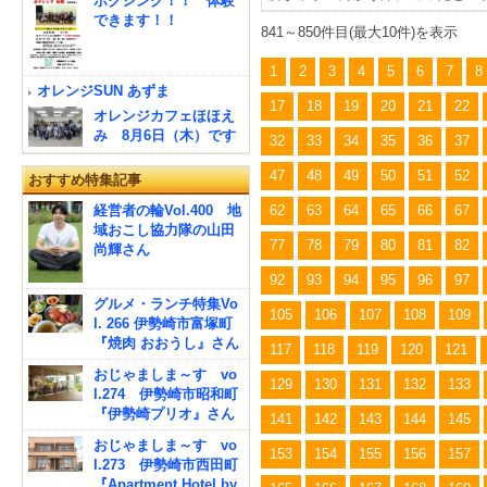
ボクシング！！ 体験
できます！！
841～850件目(最大10件)を表示
1
2
3
4
5
6
7
8
オレンジSUN あずま
17
18
19
20
21
22
オレンジカフェほほえ
み 8月6日（木）です
32
33
34
35
36
37
47
48
49
50
51
52
おすすめ特集記事
62
63
64
65
66
67
経営者の輪Vol.400 地
域おこし協力隊の山田
77
78
79
80
81
82
尚輝さん
92
93
94
95
96
97
グルメ・ランチ特集Vo
105
106
107
108
109
l. 266 伊勢崎市富塚町
『焼肉 おおうし』さん
117
118
119
120
121
おじゃましま～す vo
129
130
131
132
133
l.274 伊勢崎市昭和町
『伊勢崎プリオ』さん
141
142
143
144
145
おじゃましま～す vo
153
154
155
156
157
l.273 伊勢崎市西田町
『Apartment Hotel by