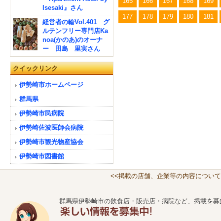
165
166
167
168
169
Isesaki』さん
177
178
179
180
181
経営者の輪Vol.401 グ
ルテンフリー専門店Ka
noa(かのあ)のオーナ
ー 田島 里実さん
クイックリンク
伊勢崎市ホームページ
群馬県
伊勢崎市民病院
伊勢崎佐波医師会病院
伊勢崎市観光物産協会
伊勢崎市図書館
<<掲載の店舗、企業等の内容について
群馬県伊勢崎市の飲食店・販売店・病院など、掲載を募