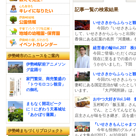
記事一覧の検索結果
いせさきからふらっと観
今回の『いせさきふら
して、いせさきからふらっと出掛
香保にある紅葉の名所『河鹿橋』
経営者の輪Vol.207
今回ご登場いただくの
伊勢崎市のニュースをご案内
現在に至るまでの道の
伊勢崎駅前アニメソン
うかがいました。下田 
グ盆踊り
いせさきからふらっと
家門繁栄、商売繁盛の
今回のいせさきふらっ
「トウモロコシ観音」
妻町にある国定忠治が破ったとし
の御札
います。 『大戸関所跡』は、出
おやつ大好きVol.14
まもなく開花ピーク
玉村町の「飯玉屋」さ
に！にぎわう天幕城址
でん、ところてんなども
「あかぼり蓮園」
店主さんが味を引き継ぎ、店を盛
『いせさきもんじゃまつり
今年も恒例のグルメイ
伊勢崎まちづくりプロジェクト
ルメ大集合!!2017』が10月9