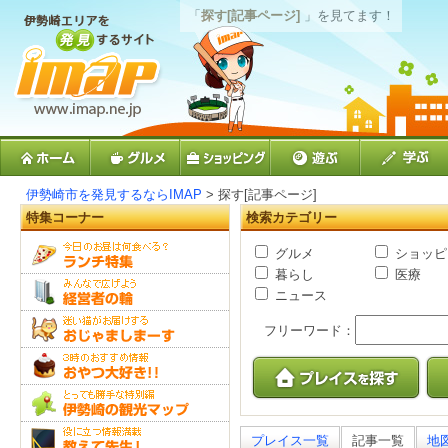
「
探す[記事ページ]
」を見てます！
伊勢崎市を発見するならIMAP
> 探す[記事ページ]
特集コーナー
検索カテゴリー
グルメ
ショッピ
暮らし
医療
ニュース
フリーワード：
プレイス一覧
記事一覧
地