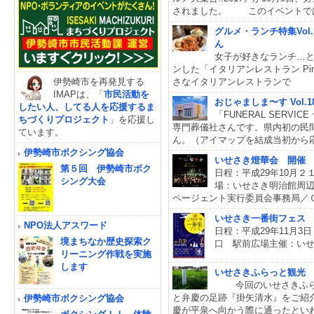
されました。 このイベントで
グルメ・ランチ特集Vol
ん
女子が好きなランチ…とい
ンした「イタリアンレストラン Pi
伊勢崎市を再発見する
さなイタリアンレストランで
IMAPは、「
市民活動を
おじゃましま〜す Vol
したい人、してる人を応援するま
「FUNERAL SERV
ちづくりプロジェクト
」を応援し
専門葬儀社さんです。県内初の民
ています。
ん。（アイマップを結成当初から
伊勢崎市ボクシング協会
いせさき燈華会 開催
第５回 伊勢崎市ボク
日程：平成29年10月
シング大会
場：いせさき明治館周
ページェント実行委員会事務局／０
いせさき一番街フェス
NPO法人アスワード
日程：平成29年11月3日
境まちなか歴史探索ク
口 駅前広場主催：い
リーニング作戦を実施
します
いせさきふらっと観光
今回のいせさきふらっ
と弁慶の足跡『掛矢清水』をご紹
伊勢崎市ボクシング協会
慶が平泉へ向かう際に通ったといわ