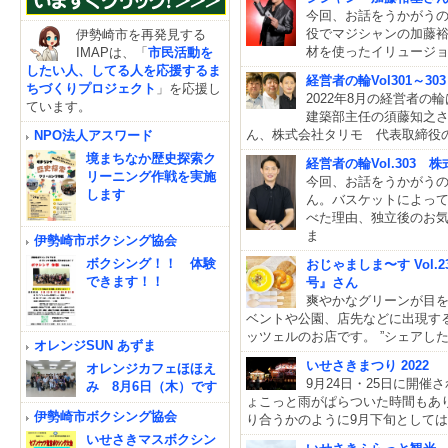
今回、お話をうかがうの
役でマジシャンの加藤
伊勢崎市を再発見する
材を使ったイリュージ
IMAPは、「
市民活動を
したい人、してる人を応援するま
経営者の輪Vol301～
ちづくりプロジェクト
」を応援し
2022年8月の経営者の
ています。
建築部主任の須藤知之
ん、株式会社タリモ 代表取締役
NPO法人アスワード
境まちなか歴史探索ク
経営者の輪Vol.303
リーニング作戦を実施
今回、お話をうかがう
します
ん。バスケットによっ
べた理由、独立後のお気
ま
伊勢崎市ボクシング協会
ボクシング！！ 体験
おじゃましま〜す Vol.2
できます！！
号』さん
爽やかなグリーンが目を
ベントや公園、店先などに出現す
ッツェルのお店です。 ”シェアし
オレンジSUN あずま
いせさきまつり 2022
オレンジカフェほほえ
9月24日・25日に開催
み 8月6日（木）です
ょこっと雨がぱらついた時間もあ
伊勢崎市ボクシング協会
り合うかのように9月下旬としては
いせさきマスボクシン