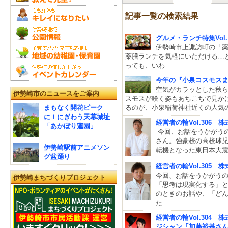
記事一覧の検索結果
グルメ・ランチ特集Vol
伊勢崎市上諏訪町の「薬
薬膳ランチを気軽にいただける…と
っても、いわ
今年の『小泉コスモスまつ
空気がカラッとした秋
伊勢崎市のニュースをご案内
スモスが咲く姿もあちこちで見か
まもなく開花ピーク
るのが、小泉稲荷神社近くの人気
に！にぎわう天幕城址
経営者の輪Vol.306
「あかぼり蓮園」
今回、お話をうかがうの
さん。強豪校の高校球
伊勢崎駅前アニメソン
転機となった東日本大
グ盆踊り
経営者の輪Vol.305
今回、お話をうかがう
伊勢崎まちづくりプロジェクト
「思考は現実化する」
のときのお話や、「ど
た
経営者の輪Vol.304
ジシャン「加藤裕基さ