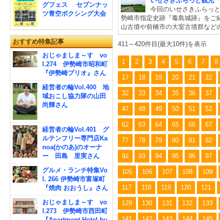
いせさきふらっと観光
グフェス セブンナッ
今回のいせさきふらっ
ツ青空ボクシング大会
勢崎市指定史跡『毒島城跡』をご紹
山古墳や前橋市の大室古墳群など
おすすめ特集記事
411～420件目(最大10件)を表示
おじゃましま～す vo
1
2
3
4
5
6
7
8
l.274 伊勢崎市昭和町
『伊勢崎プリオ』さん
17
18
19
20
21
22
経営者の輪Vol.400 地
32
33
34
35
36
37
域おこし協力隊の山田
尚輝さん
47
48
49
50
51
52
62
63
64
65
66
67
経営者の輪Vol.401 グ
ルテンフリー専門店Ka
77
78
79
80
81
82
noa(かのあ)のオーナ
ー 田島 里実さん
92
93
94
95
96
97
グルメ・ランチ特集Vo
105
106
107
108
109
l. 266 伊勢崎市富塚町
117
118
119
120
121
『焼肉 おおうし』さん
おじゃましま～す vo
129
130
131
132
133
l.273 伊勢崎市西田町
141
142
143
144
145
『Apartment Hotel by