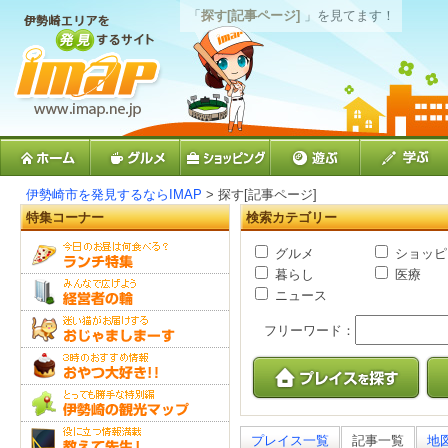
「
探す[記事ページ]
」を見てます！
伊勢崎市を発見するならIMAP
> 探す[記事ページ]
特集コーナー
検索カテゴリー
グルメ
ショッピ
暮らし
医療
ニュース
フリーワード：
プレイス一覧
記事一覧
地