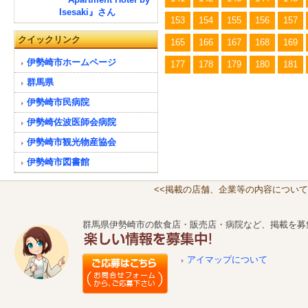
Isesaki』さん
153
154
155
156
157
クイックリンク
165
166
167
168
169
伊勢崎市ホームページ
177
178
179
180
181
群馬県
伊勢崎市民病院
伊勢崎佐波医師会病院
伊勢崎市観光物産協会
伊勢崎市図書館
<<掲載の店舗、企業等の内容について
群馬県伊勢崎市の飲食店・販売店・病院など、掲載を募
アイマップについて