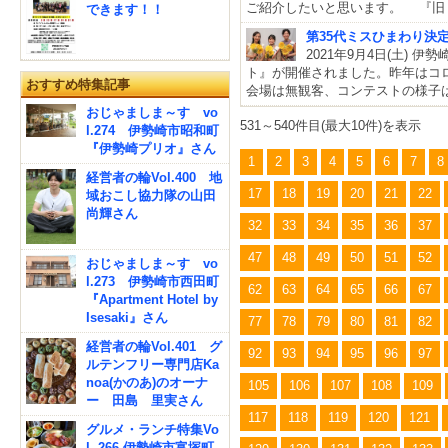
ご紹介したいと思います。 『旧
できます！！
第35代ミスひまわり決
2021年9月4日(土)
ト』が開催されました。昨年はコ
おすすめ特集記事
会場は無観客、コンテストの様子は
おじゃましま～す vo
531～540件目(最大10件)を表示
l.274 伊勢崎市昭和町
『伊勢崎プリオ』さん
1
2
3
4
5
6
7
8
経営者の輪Vol.400 地
17
18
19
20
21
22
域おこし協力隊の山田
尚輝さん
32
33
34
35
36
37
47
48
49
50
51
52
おじゃましま～す vo
l.273 伊勢崎市西田町
62
63
64
65
66
67
『Apartment Hotel by
Isesaki』さん
77
78
79
80
81
82
経営者の輪Vol.401 グ
92
93
94
95
96
97
ルテンフリー専門店Ka
noa(かのあ)のオーナ
105
106
107
108
109
ー 田島 里実さん
117
118
119
120
121
グルメ・ランチ特集Vo
l. 266 伊勢崎市富塚町