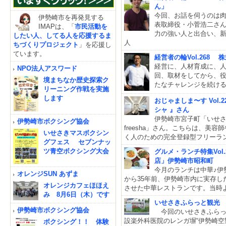
ん」
今回、お話を伺うのは
伊勢崎市を再発見する
表取締役・小菅浩二さ
IMAPは、「
市民活動を
力の強い人と出合い、
したい人、してる人を応援するま
人
ちづくりプロジェクト
」を応援し
ています。
経営者の輪Vol.268
経営に、人材育成に、人
NPO法人アスワード
回、取材をしてから、
境まちなか歴史探索ク
たなチャレンジを続ける
リーニング作戦を実施
します
おじゃましま〜す Vol.2
シャ 』さん
伊勢崎市宮子町「いせ
伊勢崎市ボクシング協会
freesha」さん。こちらは、美
いせさきマスボクシン
く人のための完全登録型フリーラ
グフェス セブンナッ
ツ青空ボクシング大会
グルメ・ランチ特集Vol
店」伊勢崎市昭和町
今月のランチは中華♪伊
オレンジSUN あずま
から35年前、伊勢崎市内に実存
オレンジカフェほほえ
させた中華レストランです。当時
み 8月6日（木）です
いせさきふらっと観光
伊勢崎市ボクシング協会
今回のいせさきふらっ
設楽外科医院のレンガ塀“伊勢崎空
ボクシング！！ 体験