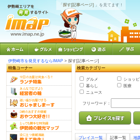
「
探す[記事ページ]
」を見てます！
伊勢崎市を発見するならIMAP
> 探す[記事ページ]
特集コーナー
検索カテゴリー
グルメ
ショッピ
暮らし
医療
ニュース
フリーワード：
プレイス一覧
記事一覧
地