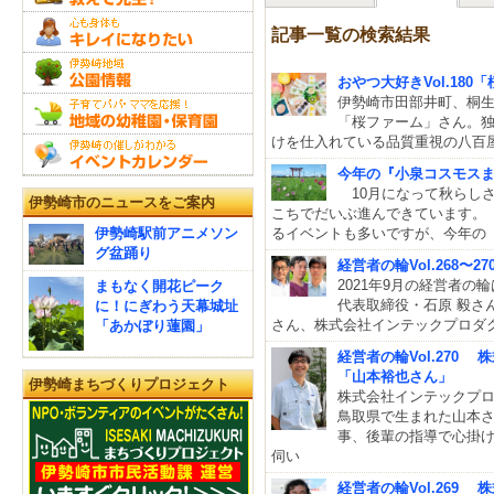
記事一覧の検索結果
おやつ大好きVol.18
伊勢崎市田部井町、桐
「桜ファーム」さん。
けを仕入れている品質重視の八百
今年の『小泉コスモスまつ
10月になって秋らし
伊勢崎市のニュースをご案内
こちでだいぶ進んできています。
伊勢崎駅前アニメソン
るイベントも多いですが、今年の
グ盆踊り
経営者の輪Vol.268
2021年9月の経営者の
まもなく開花ピーク
代表取締役・石原 毅さ
に！にぎわう天幕城址
さん、株式会社インテックプロダ
「あかぼり蓮園」
経営者の輪Vol.270
「山本裕也さん」
伊勢崎まちづくりプロジェクト
株式会社インテックプ
鳥取県で生まれた山本
事、後輩の指導で心掛
伺い
経営者の輪Vol.269