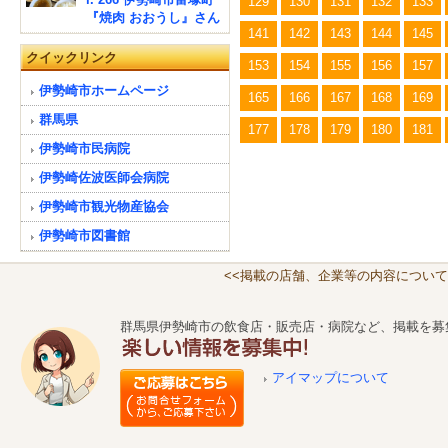
129
130
131
132
133
『焼肉 おおうし』さん
141
142
143
144
145
クイックリンク
153
154
155
156
157
伊勢崎市ホームページ
165
166
167
168
169
群馬県
177
178
179
180
181
伊勢崎市民病院
伊勢崎佐波医師会病院
伊勢崎市観光物産協会
伊勢崎市図書館
<<掲載の店舗、企業等の内容について
群馬県伊勢崎市の飲食店・販売店・病院など、掲載を募
アイマップについて