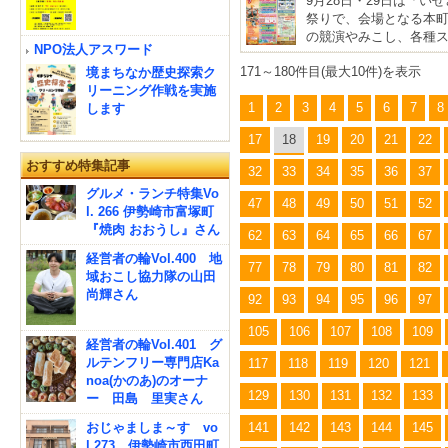
9月28日・29日は「
祭りで、会場となる本
の競演やみこし、各種
NPO法人アスワード
171～180件目(最大10件)を表示
境まちなか歴史探索ク
リーニング作戦を実施
1
2
3
4
5
6
7
8
します
17
18
19
20
21
22
おすすめ特集記事
32
33
34
35
36
37
グルメ・ランチ特集Vo
47
48
49
50
51
52
l. 266 伊勢崎市富塚町
『焼肉 おおうし』さん
62
63
64
65
66
67
経営者の輪Vol.400 地
77
78
79
80
81
82
域おこし協力隊の山田
尚輝さん
92
93
94
95
96
97
105
106
107
108
109
経営者の輪Vol.401 グ
ルテンフリー専門店Ka
117
118
119
120
121
noa(かのあ)のオーナ
129
130
131
132
133
ー 田島 里実さん
おじゃましま～す vo
141
142
143
144
145
l.273 伊勢崎市西田町