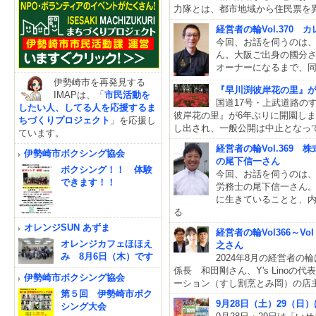
力隊とは、都市地域から住民票を
経営者の輪Vol.370
今回、お話を伺うのは、
ん。大阪ご出身の國分さ
オーナーになるまで、
伊勢崎市を再発見する
『早川渕彼岸花の里』が6
IMAPは、「
市民活動を
国道17号・上武道路の
したい人、してる人を応援するま
彼岸花の里』が6年ぶりに開園し
ちづくりプロジェクト
」を応援し
し出され、一般公開は中止となっ
ています。
経営者の輪Vol.369
伊勢崎市ボクシング協会
の尾下信一さん
ボクシング！！ 体験
今回、お話を伺うのは
できます！！
労務士の尾下信一さん
に生きていることと、
る
オレンジSUN あずま
経営者の輪Vol366～
オレンジカフェほほえ
之さん
み 8月6日（木）です
2024年8月の経営者の
係長 和田剛さん、Y's Lino
伊勢崎市ボクシング協会
ーション（すし割烹とみ岡）の店
第５回 伊勢崎市ボク
9月28日（土）29（日
シング大会