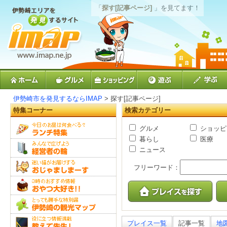
「
探す[記事ページ]
」を見てます！
伊勢崎市を発見するならIMAP
> 探す[記事ページ]
特集コーナー
検索カテゴリー
グルメ
ショッピ
暮らし
医療
ニュース
フリーワード：
プレイス一覧
記事一覧
地