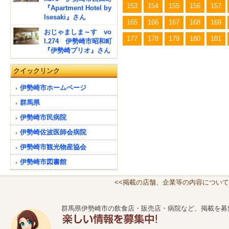
153
154
155
156
157
『Apartment Hotel by
Isesaki』さん
165
166
167
168
169
おじゃましま～す vo
177
178
179
180
181
l.274 伊勢崎市昭和町
『伊勢崎プリオ』さん
クイックリンク
伊勢崎市ホームページ
群馬県
伊勢崎市民病院
伊勢崎佐波医師会病院
伊勢崎市観光物産協会
伊勢崎市図書館
<<掲載の店舗、企業等の内容について
群馬県伊勢崎市の飲食店・販売店・病院など、掲載を募