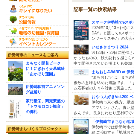
記事一覧の検索結果
スマーク伊勢崎でeスポ
2024年10月13日(日)
DAY」と題してeスポ
ンツーリスモ7」の大会
いせさきまつり 2024
9月28日・29日に開
伊勢崎市のニュースをご案内
かったものの、秋の訪れを感じら
まもなく開花ピーク
中で開催されていた頃よりも参加
に！にぎわう天幕城址
まちおしAWARD at 伊
「あかぼり蓮園」
“まちおし”とは、まち
複数の意味を込めた造語です。「
伊勢崎駅前アニメソン
ム応募者の方々を対象に実施した
グ盆踊り
おやつ大好きVol.20
家門繁栄、商売繁盛の
伊勢崎市東小保方、県
「トウモロコシ観音」
アマリン」さん。青い
の御札
さんです。長きにわたり玉村町でパ
「伊勢崎市まちなか地
伊勢崎市では伊勢崎市
伊勢崎まちづくりプロジェクト
緒に活動する「地域お