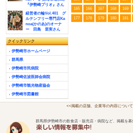
『伊勢崎プリオ』さん
165
166
167
168
169
経営者の輪Vol.401 グ
177
178
179
180
181
ルテンフリー専門店Ka
noa(かのあ)のオーナ
ー 田島 里実さん
クイックリンク
伊勢崎市ホームページ
群馬県
伊勢崎市民病院
伊勢崎佐波医師会病院
伊勢崎市観光物産協会
伊勢崎市図書館
<<掲載の店舗、企業等の内容について
群馬県伊勢崎市の飲食店・販売店・病院など、掲載を募