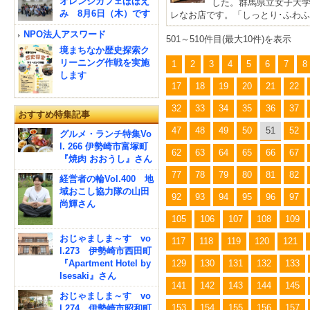
オレンジカフェほほえ
した。群馬県立女子大
み 8月6日（木）です
レなお店です。「しっとり･ふわふ
NPO法人アスワード
501～510件目(最大10件)を表示
境まちなか歴史探索ク
リーニング作戦を実施
1
2
3
4
5
6
7
8
します
17
18
19
20
21
22
32
33
34
35
36
37
おすすめ特集記事
47
48
49
50
51
52
グルメ・ランチ特集Vo
l. 266 伊勢崎市富塚町
62
63
64
65
66
67
『焼肉 おおうし』さん
77
78
79
80
81
82
経営者の輪Vol.400 地
域おこし協力隊の山田
92
93
94
95
96
97
尚輝さん
105
106
107
108
109
おじゃましま～す vo
117
118
119
120
121
l.273 伊勢崎市西田町
『Apartment Hotel by
129
130
131
132
133
Isesaki』さん
141
142
143
144
145
おじゃましま～す vo
153
154
155
156
157
l.274 伊勢崎市昭和町