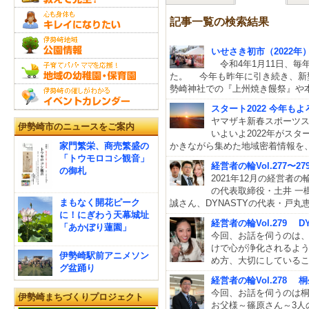
記事一覧の検索結果
いせさき初市（2022年
令和4年1月11日、毎
た。 今年も昨年に引き続き、新
勢崎神社での『上州焼き饅祭』や
スタート2022 今年も
ヤマザキ新春スポーツ
伊勢崎市のニュースをご案内
いよいよ2022年がスタ
家門繁栄、商売繁盛の
かきながら集めた地域密着情報を
「トウモロコシ観音」
経営者の輪Vol.277〜
の御札
2021年12月の経営者の
の代表取締役・土井 一
まもなく開花ピーク
誠さん、DYNASTYの代表・戸丸
に！にぎわう天幕城址
経営者の輪Vol.279 
「あかぼり蓮園」
今回、お話を伺うのは、
けで心が浄化されるよ
伊勢崎駅前アニメソン
め方、大切にしている
グ盆踊り
経営者の輪Vol.278
今回、お話を伺うのは
伊勢崎まちづくりプロジェクト
お父様～篠原さん～3人