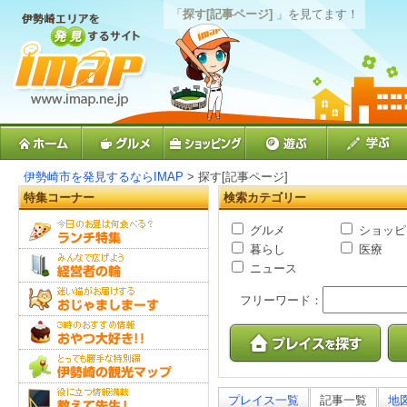
「
探す[記事ページ]
」を見てます！
伊勢崎市を発見するならIMAP
> 探す[記事ページ]
特集コーナー
検索カテゴリー
グルメ
ショッピ
暮らし
医療
ニュース
フリーワード：
プレイス一覧
記事一覧
地