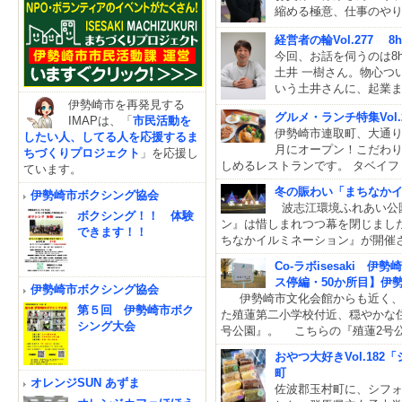
縮める極意、仕事のや
経営者の輪Vol.277 
今回、お話を伺うのは8
土井 一樹さん。物心つ
いう土井さんに、起業
伊勢崎市を再発見する
グルメ・ランチ特集Vol.2
IMAPは、「
市民活動を
伊勢崎市連取町、大通りの１
したい人、してる人を応援するま
月にオープン！こだわ
ちづくりプロジェクト
」を応援し
しめるレストランです。 タベイ
ています。
冬の賑わい「まちなかイル
伊勢崎市ボクシング協会
波志江環境ふれあい公
ボクシング！！ 体験
ン』は惜しまれつつ幕を閉じまし
できます！！
ちなかイルミネーション』が開催
Co-ラボisesaki
ス停編・50か所目】伊
伊勢崎市ボクシング協会
伊勢崎市文化会館からも近く、
第５回 伊勢崎市ボク
た殖蓮第二小学校付近、穏やかな
シング大会
号公園』。 こちらの『殖蓮2号
おやつ大好きVol.18
町
オレンジSUN あずま
佐波郡玉村町に、シフ