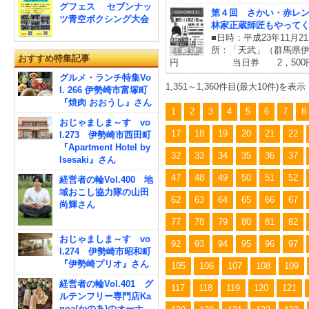
グフェス セブンナッ
第４回 さかい・赤レ
ツ青空ボクシング大会
林家正蔵師匠もやって
■日時：平成23年11月
所：「天武」（群馬県伊勢
おすすめ特集記事
円 当日券 2，
グルメ・ランチ特集Vo
1,351～1,360件目(最大10件)を表示
l. 266 伊勢崎市富塚町
『焼肉 おおうし』さん
1
2
3
4
5
6
7
8
おじゃましま～す vo
17
18
19
20
21
22
l.273 伊勢崎市西田町
『Apartment Hotel by
32
33
34
35
36
37
Isesaki』さん
47
48
49
50
51
52
経営者の輪Vol.400 地
域おこし協力隊の山田
62
63
64
65
66
67
尚輝さん
77
78
79
80
81
82
おじゃましま～す vo
92
93
94
95
96
97
l.274 伊勢崎市昭和町
『伊勢崎プリオ』さん
105
106
107
108
109
経営者の輪Vol.401 グ
117
118
119
120
121
ルテンフリー専門店Ka
noa(かのあ)のオーナ