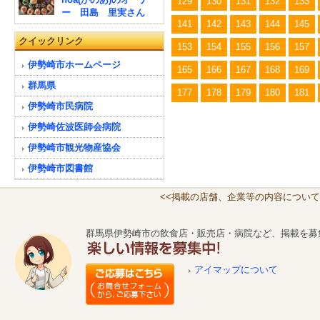
129
130
131
132
133
ー 田島 里実さん
141
142
143
144
145
クイックリンク
153
154
155
156
157
伊勢崎市ホームページ
165
166
167
168
169
群馬県
177
178
179
180
181
伊勢崎市民病院
伊勢崎佐波医師会病院
伊勢崎市観光物産協会
伊勢崎市図書館
<<掲載の店舗、企業等の内容について
群馬県伊勢崎市の飲食店・販売店・病院など、掲載を募
アイマップについて