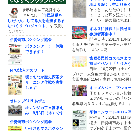
地より深く . 空より高く
そっと あなたの手に
伊勢崎市を再発見する
て じっと耳を澄まし
IMAPは、「
市民活動を
さしい 絹の風に包まれな
したい人、してる人を応援するま
ちづくりプロジェクト
」を応援し
ギネスに挑戦！目指せ
ています。
参加者募集中！！
開催日時：2011年10
伊勢崎市ボクシング協会
※雨天決行内 容:野菜を使ったモ
ボクシング！！ 体験
を制作し、 ギネス記
できます！！
宮郷公民館コスモスま
前日イベント「とうろ
日時：10月22日（土
NPO法人アスワード
プログラム変更の場合がありま
境まちなか歴史探索ク
市田中島町1164）主催：宮郷公
リーニング作戦を実施
します
キッズ＆ジュニアショ
子どもファッション情
ェアがいっぱいの「ワ
オレンジSUN あずま
群馬県内ＮＯ．１の品揃えです！
オレンジカフェほほえ
平和コンサート2011
み 8月6日（木）です
開催日時：2011年11
伊勢崎市ボクシング協会
場所：伊勢崎市あずまホ
ップ内あずまホール紹
いせさきマスボクシン