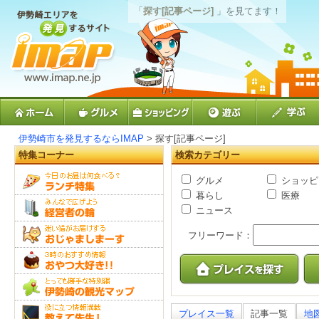
「
探す[記事ページ]
」を見てます！
伊勢崎市を発見するならIMAP
> 探す[記事ページ]
特集コーナー
検索カテゴリー
グルメ
ショッピ
暮らし
医療
ニュース
フリーワード：
プレイス一覧
記事一覧
地