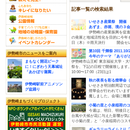
記事一覧の検索結果
いせさき産業祭 開催
あずま、赤堀、境の３
伊勢崎の産業振興を促
の発展と地域活性化を目的に今年も
日（木）※雨天決行 開会セレモ
第10回 千輝祭 2011.10/2
伊勢崎市のニュースをご案内
今年のテーマ 「ありが
まもなく開花ピーク
伊勢崎市山王町 東京福祉大学・大学
に！にぎわう天幕城址
祭を、下記の日程で開催致します。★
「あかぼり蓮園」
10:00〜17:00（23日は1
秋の夜長を彩る燈華会
伊勢崎駅前アニメソン
いせさき明治館周辺では、
グ盆踊り
燈華会が行われています
魔しました。会場に幾
伊勢崎まちづくりプロジェクト
小菊の里と小泉稲荷の
今週は、明日、明後日
台風や天候が花に与えた影響が気に
り小菊の里」と「小泉稲荷のコス
ギャラリーライムより