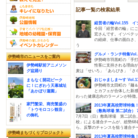
記事一覧の検索結果
経営者の輪Vol.155
今回「経営者の輪」に
宏さんです。イソベテ
の経緯、仕事の面白さ
う
グルメ・ランチ特集Vol
伊勢崎市のニュースをご案内
伊勢崎市羽黒町の「手打
伊勢崎駅前アニメソン
性客に支持される理由
グ盆踊り
麦は「せいろ」「あらびき」「さ
おじゃましま〜す Vol.1
まもなく開花ピーク
伊勢崎市太田町の『麺＆
に！にぎわう天幕城址
とカフェが合体した新
「あかぼり蓮園」
わった健康志向のラーメンが特徴
家門繁栄、商売繁盛の
2013年夏高校野球特集
「トウモロコシ観音」
（敷島球場 第二試合） 
の御札
7月7日（日）敷島球場 第二試合
校」による連合チームが、総勢6
ら、反撃のチャンスを狙う連合チ
伊勢崎まちづくりプロジェクト
2013年夏高校野球特