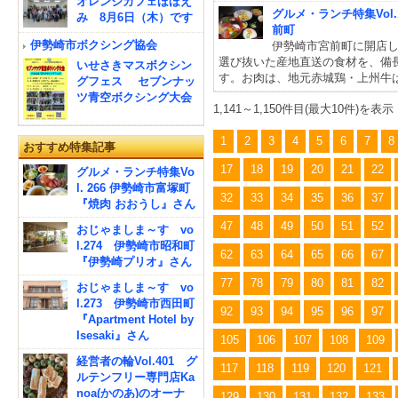
オレンジカフェほほえ
グルメ・ランチ特集Vol
み 8月6日（木）です
前町
伊勢崎市ボクシング協会
伊勢崎市宮前町に開店
選び抜いた産地直送の食材を、備
いせさきマスボクシン
す。お肉は、地元赤城鶏・上州牛
グフェス セブンナッ
ツ青空ボクシング大会
1,141～1,150件目(最大10件)を表示
1
2
3
4
5
6
7
8
おすすめ特集記事
17
18
19
20
21
22
グルメ・ランチ特集Vo
l. 266 伊勢崎市富塚町
32
33
34
35
36
37
『焼肉 おおうし』さん
47
48
49
50
51
52
おじゃましま～す vo
l.274 伊勢崎市昭和町
62
63
64
65
66
67
『伊勢崎プリオ』さん
77
78
79
80
81
82
おじゃましま～す vo
l.273 伊勢崎市西田町
92
93
94
95
96
97
『Apartment Hotel by
Isesaki』さん
105
106
107
108
109
経営者の輪Vol.401 グ
117
118
119
120
121
ルテンフリー専門店Ka
noa(かのあ)のオーナ
129
130
131
132
133