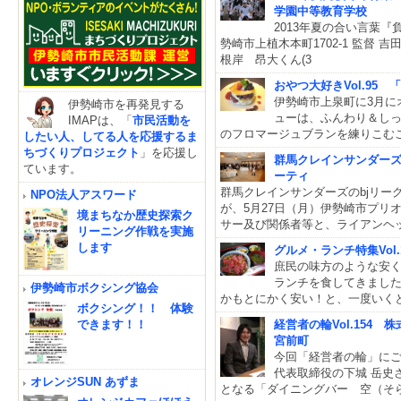
学園中等教育学校
2013年夏の合い言葉『
勢崎市上植木本町1702-1 監督 
根岸 昂大くん(3
おやつ大好きVol.95 「
伊勢崎市上泉町に3月にオ
伊勢崎市を再発見する
ューは、ふんわり＆し
IMAPは、「
市民活動を
のフロマージュブランを練りこむ
したい人、してる人を応援するま
ちづくりプロジェクト
」を応援し
群馬クレインサンダーズ 
ています。
ーティ
群馬クレインサンダーズのbjリーグ
NPO法人アスワード
が、5月27日（月）伊勢崎市プリ
境まちなか歴史探索ク
サー及び関係者等と、ライアンヘ
リーニング作戦を実施
します
グルメ・ランチ特集Vol
庶民の味方のような安
ランチを食してきまし
伊勢崎市ボクシング協会
かもとにかく安い！と、一度いく
ボクシング！！ 体験
経営者の輪Vol.154 
できます！！
宮前町
今回「経営者の輪」にご登
代表取締役の下城 岳史
オレンジSUN あずま
となる「ダイニングバー 空（そ