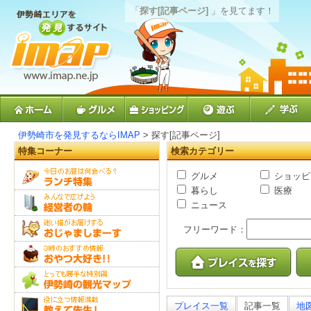
「
探す[記事ページ]
」を見てます！
伊勢崎市を発見するならIMAP
> 探す[記事ページ]
特集コーナー
検索カテゴリー
グルメ
ショッピ
暮らし
医療
ニュース
フリーワード：
プレイス一覧
記事一覧
地