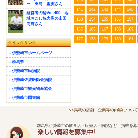
ー 田島 里実さん
141
142
143
144
145
経営者の輪Vol.400 地
域おこし協力隊の山田
153
154
155
156
157
尚輝さん
165
166
167
168
169
177
178
179
180
181
クイックリンク
伊勢崎市ホームページ
群馬県
伊勢崎市民病院
伊勢崎佐波医師会病院
伊勢崎市観光物産協会
伊勢崎市図書館
<<掲載の店舗、企業等の内容について
群馬県伊勢崎市の飲食店・販売店・病院など、掲載を募