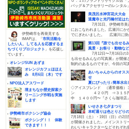
Ｏ．１のブランドリサイクル店『
バッグ＆アクセサリーのレンタル
美茂呂水神宮花火大会
退魔寺と光円橋付近は
7月31日、伊勢崎市美
におこなわれました。広瀬川にか
伊勢崎市を再発見する
でにぎわいました。 広瀬川に掛
IMAPは、「
市民活動を
第13回『誰でも出せる
したい人、してる人を応援するま
風景・お祭り・動物な
ちづくりプロジェクト
」を応援し
7月12日〜7月16日
ています。
も出せるみんなの写真展』が開催
オレンジSUN あずま
制約のあるものですが、今回の写
オレンジカフェほほえ
あいちゃんからのオス
み 8月6日（木）です
せ
夏にぴったり♪簡単水出
NPO法人アスワード
◇アイスブレンド （通常価格）
境まちなか歴史探索ク
ン ４２０円 ⇒３１５円に
リーニング作戦を実施
中 １４００円〜『さくら珈琲店
します
いせさき七夕まつり
本町通りは色とりどり
伊勢崎市ボクシング協会
7月18日（土）・19日（日）の
ボクシング！！ 体験
が開催されました。メインストリ
できます！！
わいいキャラクターなどそれぞれ