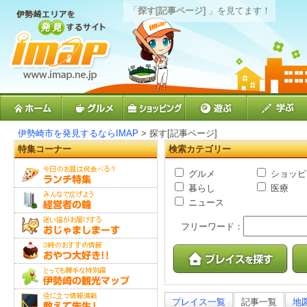
「
探す[記事ページ]
」を見てます！
伊勢崎市を発見するならIMAP
> 探す[記事ページ]
特集コーナー
検索カテゴリー
グルメ
ショッピ
暮らし
医療
ニュース
フリーワード：
プレイス一覧
記事一覧
地