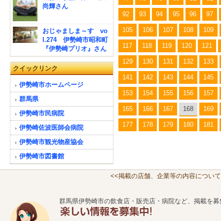
尚輝さん
92
93
94
95
96
97
105
106
107
108
109
おじゃましま～す vo
l.274 伊勢崎市昭和町
117
118
119
120
121
『伊勢崎プリオ』さん
129
130
131
132
133
クイックリンク
141
142
143
144
145
伊勢崎市ホームページ
153
154
155
156
157
群馬県
165
166
167
168
169
伊勢崎市民病院
177
178
179
180
181
伊勢崎佐波医師会病院
伊勢崎市観光物産協会
伊勢崎市図書館
<<掲載の店舗、企業等の内容について
群馬県伊勢崎市の飲食店・販売店・病院など、掲載を募