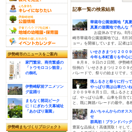
記事一覧の検索結果
華蔵寺公園遊園地『真
真夏の遊園地で色んな『
お盆休みですね。8月
崎市華蔵寺公園遊園地では、8月1
ョー』を開催しています。記者は1
いせさきまつり２００
伊勢崎市のニュースをご案内
今年も本町通りを中心
家門繁栄、商売繁盛の
８月８、９日の２日間、伊勢崎市
「トウモロコシ観音」
恒例の「いせさきまつり２００９
の御札
パレードで、祭りの始まりです。
境ふるさと祭りに行っ
伊勢崎駅前アニメソン
やっぱり境は山車だい
グ盆踊り
２００９年８月１日。境ふるさと
ば、やっぱり山車。山車を目当て
まもなく開花ピーク
と、既に舞踏パレードの最中。各
に！にぎわう天幕城址
「あかぼり蓮園」
あいちゃんからのオス
せ
群馬初！ブランドバッ
伊勢崎まちづくりプロジェクト
豊富な品揃え！高価買取！そして