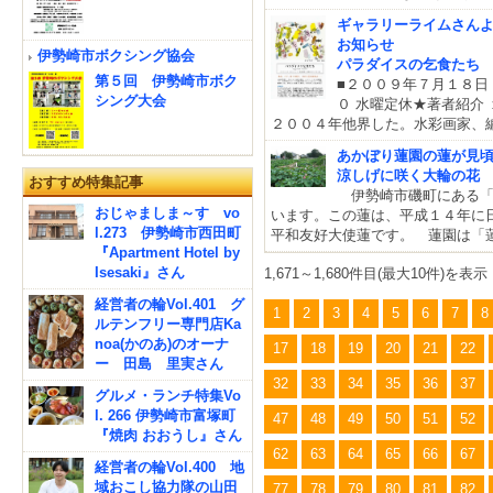
ギャラリーライムさん
お知らせ
伊勢崎市ボクシング協会
パラダイスの乞食たち
第５回 伊勢崎市ボク
■２００９年７月１８日
シング大会
０ 水曜定休★著者紹介
２００４年他界した。水彩画家、
あかぼり蓮園の蓮が見
涼しげに咲く大輪の花
おすすめ特集記事
伊勢崎市磯町にある「
おじゃましま～す vo
います。この蓮は、平成１４年に
l.273 伊勢崎市西田町
平和友好大使蓮です。 蓮園は「
『Apartment Hotel by
Isesaki』さん
1,671～1,680件目(最大10件)を表示
経営者の輪Vol.401 グ
1
2
3
4
5
6
7
8
ルテンフリー専門店Ka
noa(かのあ)のオーナ
17
18
19
20
21
22
ー 田島 里実さん
32
33
34
35
36
37
グルメ・ランチ特集Vo
l. 266 伊勢崎市富塚町
47
48
49
50
51
52
『焼肉 おおうし』さん
62
63
64
65
66
67
経営者の輪Vol.400 地
域おこし協力隊の山田
77
78
79
80
81
82