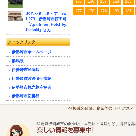
165
166
167
168
169
177
178
179
180
181
おじゃましま～す vo
l.273 伊勢崎市西田町
『Apartment Hotel by
Isesaki』さん
クイックリンク
伊勢崎市ホームページ
群馬県
伊勢崎市民病院
伊勢崎佐波医師会病院
伊勢崎市観光物産協会
伊勢崎市図書館
<<掲載の店舗、企業等の内容について
群馬県伊勢崎市の飲食店・販売店・病院など、掲載を募