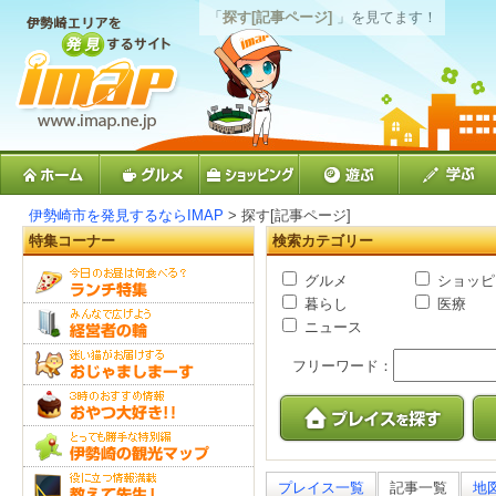
「
探す[記事ページ]
」を見てます！
伊勢崎市を発見するならIMAP
> 探す[記事ページ]
特集コーナー
検索カテゴリー
グルメ
ショッピ
暮らし
医療
ニュース
フリーワード：
プレイス一覧
記事一覧
地