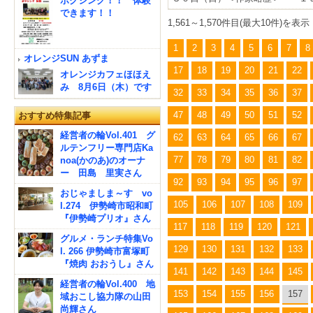
ボクシング！！ 体験
できます！！
1,561～1,570件目(最大10件)を表示
1
2
3
4
5
6
7
8
オレンジSUN あずま
17
18
19
20
21
22
オレンジカフェほほえ
み 8月6日（木）です
32
33
34
35
36
37
47
48
49
50
51
52
おすすめ特集記事
経営者の輪Vol.401 グ
62
63
64
65
66
67
ルテンフリー専門店Ka
77
78
79
80
81
82
noa(かのあ)のオーナ
ー 田島 里実さん
92
93
94
95
96
97
おじゃましま～す vo
105
106
107
108
109
l.274 伊勢崎市昭和町
『伊勢崎プリオ』さん
117
118
119
120
121
グルメ・ランチ特集Vo
129
130
131
132
133
l. 266 伊勢崎市富塚町
『焼肉 おおうし』さん
141
142
143
144
145
経営者の輪Vol.400 地
153
154
155
156
157
域おこし協力隊の山田
尚輝さん