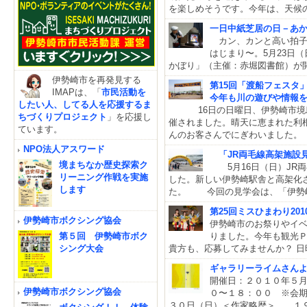
を楽しめそうです。今年は、天候
一日中紙芝居の日－あ
カン、カンと高い拍子
はじまり〜。5月23日
かぼり」（主催：赤堀図書館）が
伊勢崎市を再発見する
第15回「渡船フェスタ
IMAPは、「
市民活動を
今年も川の遊びや情報
したい人、してる人を応援するま
16日の日曜日、伊勢崎市境島
ちづくりプロジェクト
」を応援し
催されました。晴天に恵まれた利
ています。
んのお客さんでにぎわいました
NPO法人アスワード
「JR両毛線高架施設
境まちなか歴史探索ク
5月16日（日）JR
リーニング作戦を実施
した。新しい伊勢崎駅舎と高架化
します
た。 今回の見学会は、「伊勢
第25回ミスひまわり20
伊勢崎市ボクシング協会
伊勢崎市のお祭りやイ
りました。今年も観光
第５回 伊勢崎市ボク
貴方も、応募してみませんか？ 日時：
シング大会
ギャラリーライムさん
開催日：２０１０年
伊勢崎市ボクシング協会
０〜１８：００ ※
３０日（日）＜作家略歴＞ １