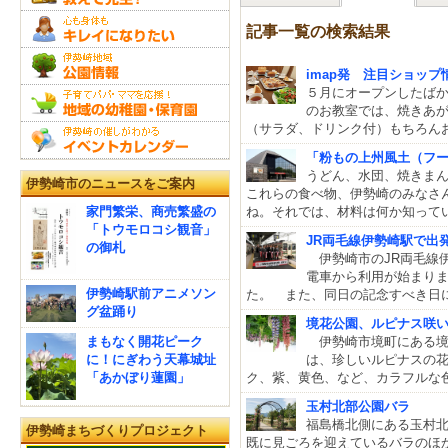
記事一覧の検索結果
imap発 注目ショップ情報！
５月にオープンしたばかりのパ
のお教室では、焼きあ
（サラダ、ドリンク付）もちろん
「粉もの上州風土（フ
うどん、水団、焼きま
伊勢崎市のニュースをご案内
これらの食べ物、伊勢崎のみなさ
家門繁栄、商売繁盛の
ね。それでは、材料は何か知っ
「トウモロコシ観音」
JR両毛線伊勢崎駅で出
の御札
伊勢崎市のJR両毛線伊
電車から利用が始まりま
伊勢崎駅前アニメソン
た。 また、同日の記念すべき日に
グ盆踊り
境花公園、ルピナス咲
まもなく開花ピーク
伊勢崎市境町にある境
に！にぎわう天幕城址
は、珍しいルピナスの
「あかぼり蓮園」
ク、紫、黄色、など、カラフルな
玉村北部公園バラ
福島橋北側にある玉村
伊勢崎まちづくりプロジェクト
既に見ごろを迎えているバラのほ