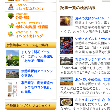
記事一覧の検索結果
おやつ大好きVol.16
季節はすっかり冬。寒く
つぼ焼き芋の再登場です(
～くて、ねっとりと蜜がたれるほ
いせさきイルミネーション2
伊勢崎市の冬の風物詩 ＼
伊勢崎市のニュースをご案内
年12月1日（日）～25
まもなく開花ピーク
寺公園 今年も華蔵寺公
に！にぎわう天幕城址
おじゃましま〜す Vol.2
「あかぼり蓮園」
伊勢崎市八坂町の住宅
『haconiwa』が誕生しました
伊勢崎駅前アニメソン
ム音楽の耳コピ” をきっかけに音
グ盆踊り
あかぼり小菊の里（201
家門繁栄、商売繁盛の
今年は暖かく過ごしや
「トウモロコシ観音」
てきたのはここ最近のこと。 そ
の御札
色鮮やかな菊のお花ではないでしょ
おじゃましま〜す Vol
本町通りにできた、赤
伊勢崎まちづくりプロジェクト
ながら、やっと取材できました♪店