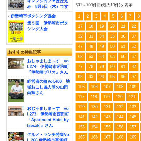
オレンジカフェほほえ
691～700件目(最大10件)を表示
み 8月6日（木）です
伊勢崎市ボクシング協会
1
2
3
4
5
6
7
8
第５回 伊勢崎市ボク
17
18
19
20
21
22
シング大会
32
33
34
35
36
37
47
48
49
50
51
52
おすすめ特集記事
62
63
64
65
66
67
おじゃましま～す vo
l.274 伊勢崎市昭和町
77
78
79
80
81
82
『伊勢崎プリオ』さん
92
93
94
95
96
97
経営者の輪Vol.400 地
105
106
107
108
109
域おこし協力隊の山田
尚輝さん
117
118
119
120
121
129
130
131
132
133
おじゃましま～す vo
l.273 伊勢崎市西田町
141
142
143
144
145
『Apartment Hotel by
Isesaki』さん
153
154
155
156
157
グルメ・ランチ特集Vo
165
166
167
168
169
l. 266 伊勢崎市富塚町