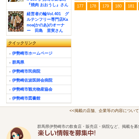
『焼肉 おおうし』さん
177
178
179
180
181
経営者の輪Vol.401 グ
ルテンフリー専門店Ka
noa(かのあ)のオーナ
ー 田島 里実さん
クイックリンク
伊勢崎市ホームページ
群馬県
伊勢崎市民病院
伊勢崎佐波医師会病院
伊勢崎市観光物産協会
伊勢崎市図書館
<<掲載の店舗、企業等の内容について
群馬県伊勢崎市の飲食店・販売店・病院など、掲載を募