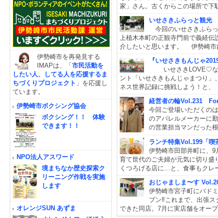
家」さん。古くからこの場所で下
いせさきふらっと観光
今回のいせさきふらっと
上植木本町の正観寺門前で義経伝
介したいと思います。 伊勢崎市
伊勢崎市を再発見する
『いせさきもんじゃ201
IMAPは、「
市民活動を
いせさきLOVE♡な
したい人、してる人を応援するま
ント「いせさきもんじゃまつり」
ちづくりプロジェクト
」を応援し
ネス世界記録に挑戦しよう！と、『
ています。
経営者の輪Vol.231 Fo
伊勢崎市ボクシング協会
今回ご登場いただくのは、Fo
ボクシング！！ 体験
のアパレルメーカーに
できます！！
の営業担当マンだった
ランチ特集Vol.199
伊勢崎市田部井町に、9
NPO法人アスワード
育て世代のご夫婦が元気に切り盛
境まちなか歴史探索ク
くつろげる店に…と、食事もクレ
リーニング作戦を実施
おじゃましま〜す Vol
します
伊勢崎市宮子町にバドミ
プン‼これまで、出張ス
オレンジSUN あずま
できた同店。7月に実店舗をオープ