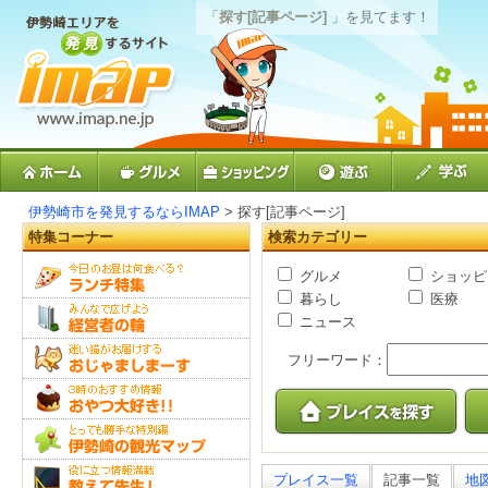
「
探す[記事ページ]
」を見てます！
伊勢崎市を発見するならIMAP
> 探す[記事ページ]
特集コーナー
検索カテゴリー
グルメ
ショッピ
暮らし
医療
ニュース
フリーワード：
プレイス一覧
記事一覧
地