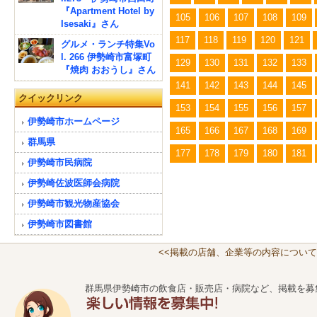
『Apartment Hotel by
105
106
107
108
109
Isesaki』さん
117
118
119
120
121
グルメ・ランチ特集Vo
l. 266 伊勢崎市富塚町
129
130
131
132
133
『焼肉 おおうし』さん
141
142
143
144
145
クイックリンク
153
154
155
156
157
伊勢崎市ホームページ
165
166
167
168
169
群馬県
177
178
179
180
181
伊勢崎市民病院
伊勢崎佐波医師会病院
伊勢崎市観光物産協会
伊勢崎市図書館
<<掲載の店舗、企業等の内容について
群馬県伊勢崎市の飲食店・販売店・病院など、掲載を募