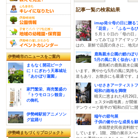
記事一覧の検索結果
imap発☆母の日に贈るフ
「花音」・「ふるーる
５月１０日の「母の日
ってみては？アイマップ
はの、新鮮で品質の良さに、地元
鹿島親水公園の鯉のぼ
伊勢崎市のニュースをご案内
5月の風に良く似合いま
まもなく開花ピーク
鹿島町の鹿島親水公園で
に！にぎわう天幕城址
います。爽やかな5月の風に気持
「あかぼり蓮園」
道もあり、お散歩にも最適です。
いせさきアーティスト
家門繁栄、商売繁盛の
昭和の路地を満喫
「トウモロコシ観音」
晴天に恵まれた4月29
の御札
ェスタin路地裏」が開
デンウィーク前半の“昭和の日”に
伊勢崎駅前アニメソン
端午の節句展
グ盆踊り
子供の健やかな成長を
赤堀歴史民俗資料館では
伊勢崎まちづくりプロジェクト
しています。1階、2階の展示ス