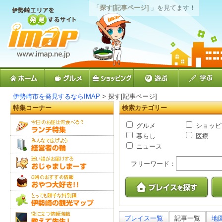
「
探す[記事ページ]
」を見てます！
伊勢崎市を発見するならIMAP
> 探す[記事ページ]
特集コーナー
検索カテゴリー
グルメ
ショッピ
暮らし
医療
ニュース
フリーワード：
プレイス一覧
記事一覧
地