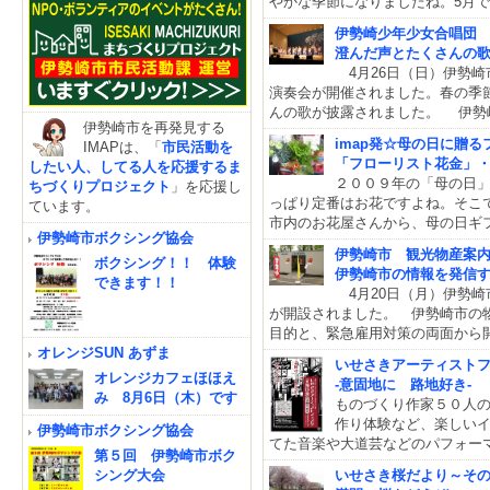
やかな季節になりましたね。5月で
伊勢崎少年少女合唱団 
澄んだ声とたくさんの
4月26日（日）伊勢崎
演奏会が開催されました。春の季
んの歌が披露されました。 伊勢
伊勢崎市を再発見する
imap発☆母の日に贈るフ
IMAPは、「
市民活動を
「フローリスト花金」
したい人、してる人を応援するま
２００９年の「母の日
ちづくりプロジェクト
」を応援し
っぱり定番はお花ですよね。そこ
ています。
市内のお花屋さんから、母の日ギ
伊勢崎市ボクシング協会
伊勢崎市 観光物産案
ボクシング！！ 体験
伊勢崎市の情報を発信
できます！！
4月20日（月）伊勢崎
が開設されました。 伊勢崎市の
目的と、緊急雇用対策の両面から
オレンジSUN あずま
いせさきアーティストフ
オレンジカフェほほえ
-意固地に 路地好き-
み 8月6日（木）です
ものづくり作家５０人
作り体験など、楽しい
伊勢崎市ボクシング協会
てた音楽や大道芸などのパフォー
第５回 伊勢崎市ボク
いせさき桜だより～そ
シング大会