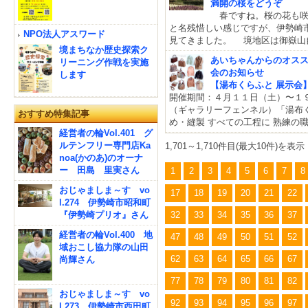
満開の桜をどうぞ
春ですね。桜の花も咲
と名残惜しい感じですが、伊勢崎
NPO法人アスワード
見てきました。 境地区は御嶽山
境まちなか歴史探索ク
あいちゃんからのオス
リーニング作戦を実施
会のお知らせ
します
【湯布くらふと 展示会
開催期間：４月１１日（土）〜１
（ギャラリーフェンネル）「湯布く
おすすめ特集記事
め・縫製 すべての工程に 熟練の
経営者の輪Vol.401 グ
ルテンフリー専門店Ka
1,701～1,710件目(最大10件)を表示
noa(かのあ)のオーナ
ー 田島 里実さん
1
2
3
4
5
6
7
8
おじゃましま～す vo
17
18
19
20
21
22
l.274 伊勢崎市昭和町
『伊勢崎プリオ』さん
32
33
34
35
36
37
経営者の輪Vol.400 地
47
48
49
50
51
52
域おこし協力隊の山田
62
63
64
65
66
67
尚輝さん
77
78
79
80
81
82
おじゃましま～す vo
92
93
94
95
96
97
l.273 伊勢崎市西田町