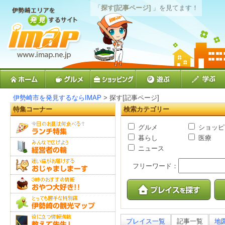
「
探す[記事ページ]
」を見てます！
伊勢崎市を発見するならIMAP
> 探す[記事ページ]
特集コーナー
検索カテゴリー
グルメ
ショッピ
暮らし
医療
ニュース
フリーワード：
プレイス一覧
記事一覧
地