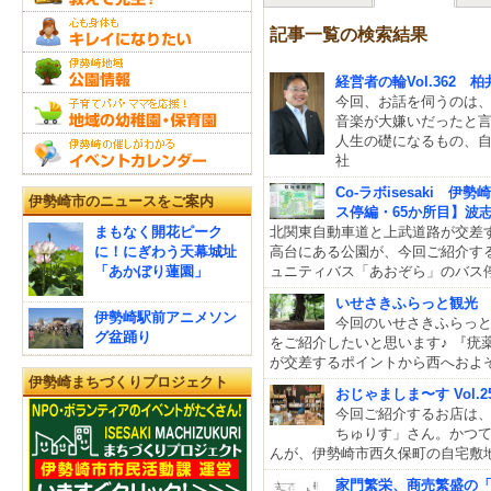
記事一覧の検索結果
経営者の輪Vol.362
今回、お話を伺うのは
音楽が大嫌いだったと
人生の礎になるもの、
社
Co-ラボisesaki
伊勢崎市のニュースをご案内
ス停編・65か所目】波
まもなく開花ピーク
北関東自動車道と上武道路が交差
に！にぎわう天幕城址
高台にある公園が、今回ご紹介す
「あかぼり蓮園」
ュニティバス「あおぞら」のバス
いせさきふらっと観光
伊勢崎駅前アニメソン
今回のいせさきふらっ
グ盆踊り
をご紹介したいと思います♪ 『疣
が交差するポイントから西へおよそ
伊勢崎まちづくりプロジェクト
おじゃましま〜す Vol
今回ご紹介するお店は、
ちゅりす」さん。かつ
んが、伊勢崎市西久保町の自宅敷
家門繁栄、商売繁盛の