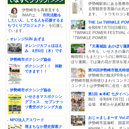
伊勢崎駅前にある善應
る聖観世音菩薩のお札
伊勢崎市を再発見する
ます。 「トウモロコシ
IMAPは、「
市民活動を
したい人、してる人を応援するま
THE 1st TWINKLE 
ちづくりプロジェクト
」を応援し
令和6年7月7日(日曜
ています。
『TWINKLE POWER FEST
『TWINKLE POWER
オレンジSUN あずま
オレンジカフェほほえ
『天幕城趾 あかぼり蓮園
み 8月6日（木）です
今年も、いせさきの蓮の
梅雨明けもまだというのに例年以
伊勢崎市ボクシング協会
ぼり蓮園』では蓮の花が見頃を迎
ボクシング！！ 体験
第38回伊勢崎市観光特
できます！！
伊勢崎市の観光PR等を
伊勢崎市観光特使ひまわりコンテ
コンテストは伊勢崎市に在住・在学
伊勢崎市ボクシング協会
第1回 ★本町 七夕イベント
いせさきマスボクシン
期日 令和6年7月7日（日
グフェス セブンナッ
会場 本町かかあ町駐車場＆周辺.......
ツ青空ボクシング大会
おじゃましま〜す Vol.25
NPO法人アスワード
伊勢崎市韮塚町、国道354
境まちなか歴史探索ク
anyone！』さん。