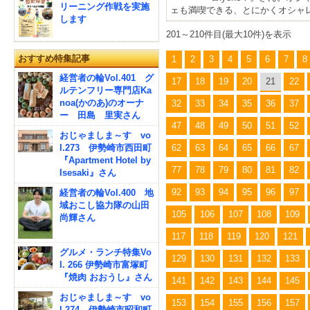
リーニング作戦を実施
ェも満喫できる、とにかくオシャ
します
201～210件目(最大10件)を表示
おすすめ特集記事
1
2
3
4
5
6
7
8
経営者の輪Vol.401 グ
17
18
19
20
21
22
ルテンフリー専門店Ka
noa(かのあ)のオーナ
32
33
34
35
36
37
ー 田島 里実さん
47
48
49
50
51
52
おじゃましま～す vo
62
63
64
65
66
67
l.273 伊勢崎市西田町
『Apartment Hotel by
77
78
79
80
81
82
Isesaki』さん
92
93
94
95
96
97
経営者の輪Vol.400 地
域おこし協力隊の山田
105
106
107
108
109
尚輝さん
117
118
119
120
121
グルメ・ランチ特集Vo
129
130
131
132
133
l. 266 伊勢崎市富塚町
『焼肉 おおうし』さん
141
142
143
144
145
おじゃましま～す vo
153
154
155
156
157
l.274 伊勢崎市昭和町