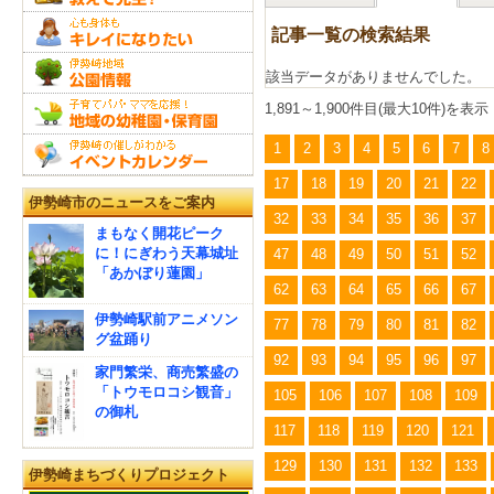
記事一覧の検索結果
該当データがありませんでした。
1,891～1,900件目(最大10件)を表示
1
2
3
4
5
6
7
8
17
18
19
20
21
22
伊勢崎市のニュースをご案内
32
33
34
35
36
37
まもなく開花ピーク
に！にぎわう天幕城址
47
48
49
50
51
52
「あかぼり蓮園」
62
63
64
65
66
67
伊勢崎駅前アニメソン
77
78
79
80
81
82
グ盆踊り
92
93
94
95
96
97
家門繁栄、商売繁盛の
「トウモロコシ観音」
105
106
107
108
109
の御札
117
118
119
120
121
129
130
131
132
133
伊勢崎まちづくりプロジェクト