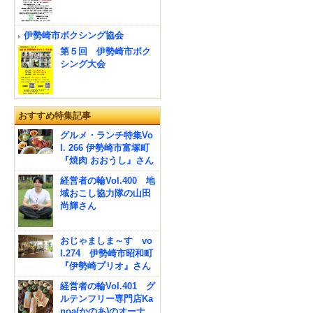
伊勢崎市ボクシング協会
第５回 伊勢崎市ボク
シング大会
おすすめ特集記事
グルメ・ランチ特集Vo
l. 266 伊勢崎市富塚町
『焼肉 おおうし』さん
経営者の輪Vol.400 地
域おこし協力隊の山田
尚輝さん
おじゃましま～す vo
l.274 伊勢崎市昭和町
『伊勢崎プリオ』さん
経営者の輪Vol.401 グ
ルテンフリー専門店Ka
noa(かのあ)のオーナ