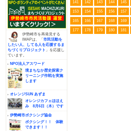
141
142
143
144
145
153
154
155
156
157
165
166
167
168
169
177
178
179
180
181
伊勢崎市を再発見する
IMAPは、「
市民活動を
したい人、してる人を応援するま
ちづくりプロジェクト
」を応援し
ています。
NPO法人アスワード
境まちなか歴史探索ク
リーニング作戦を実施
します
オレンジSUN あずま
オレンジカフェほほえ
み 8月6日（木）です
伊勢崎市ボクシング協会
ボクシング！！ 体験
できます！！