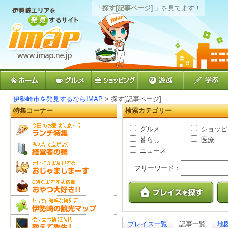
「
探す[記事ページ]
」を見てます！
伊勢崎市を発見するならIMAP
> 探す[記事ページ]
特集コーナー
検索カテゴリー
グルメ
ショッピ
暮らし
医療
ニュース
フリーワード：
プレイス一覧
記事一覧
地